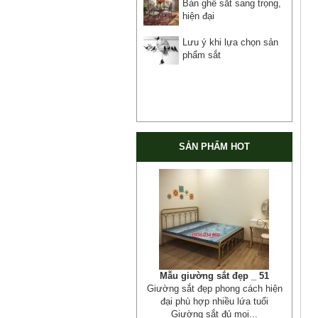
Bàn ghế sắt sang trọng,
hiện đại
Lưu ý khi lựa chọn sản
phẩm sắt
SẢN PHẨM HOT
Cửa cổng sắt mỹ thuật 19
Cửa cống sắt đẹp cho mọi không
gian nhà riêng, biệt thự, nhà sân...