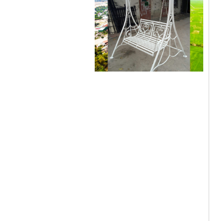
Xích đu sắt 01
Dễ dàng vận chuyển, lắp đặt Kích
Thước: (D)1300 x (W)1000 x...
Mẫu giường sắt đẹp _ 51
Giường sắt đẹp phong cách hiện
đại phù hợp nhiều lứa tuổi
Giường sắt đủ mọi...