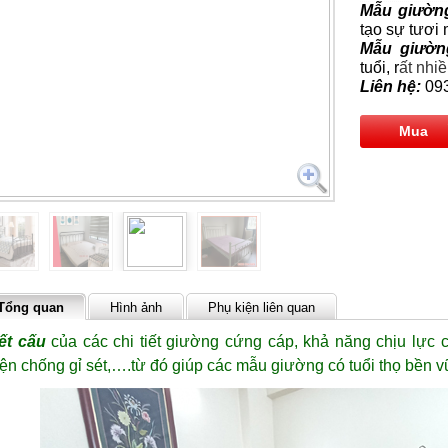
Mẫu giườn
tạo sự tươi 
Mẫu giườn
tuổi, r
ất nhi
Liên hệ:
093
Mua
Tổng quan
Hình ảnh
Phụ kiện liên quan
ết cấu
của các chi tiết giường cứng cáp, khả năng chịu lực 
iện chống gỉ sét,….từ đó giúp các mẫu giường có tuổi thọ bền 