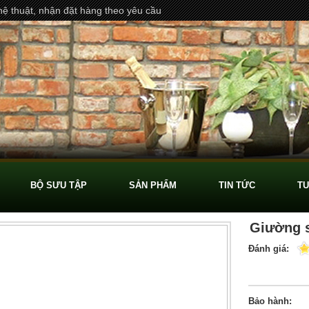
ệ thuật, nhận đặt hàng theo yêu cầu
BỘ SƯU TẬP
SẢN PHẨM
TIN TỨC
TU
Giường s
Đánh giá:
Bảo hành: