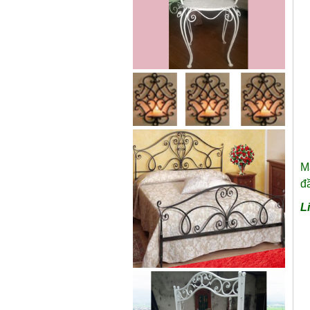
Mẫu giường sắt 02
Mẫu giường sắt uốn lượn tinh tế,
thanh thoát đẹp mắt được rất
nhiều các chị...
M
đ
L
Mẫu ban công sắt 06
Đây là mẫu lan can ban công sắt
hộp đẹp, đơn giản, hiện đại và...