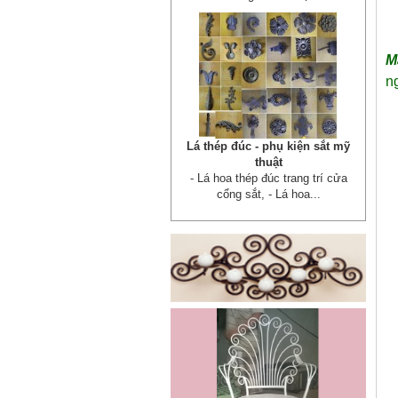
M
n
Cửa sắt mẫu 20
Cửa sắt đẹp cho không gian nhà
tuyệt đẹp Gia công sản xuất
cửa...
Mẫu bàn ghế 05
Mẫu thiết kế hiện đại, rất phù hợp
để trưng bày sản phẩm, studio
hoặc dùng...