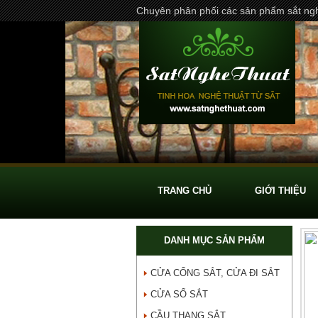
Chuyên phân phối các sản phẩm sắt ngh
TRANG CHỦ
GIỚI THIỆU
DANH MỤC SẢN PHẨM
CỬA CỔNG SẮT, CỬA ĐI SẮT
CỬA SỔ SẮT
CẦU THANG SẮT