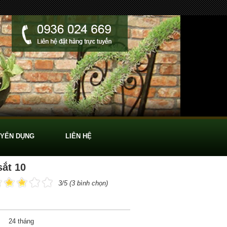
YỂN DỤNG
LIÊN HỆ
ắt 10
3/5 (3 bình chọn)
24 tháng