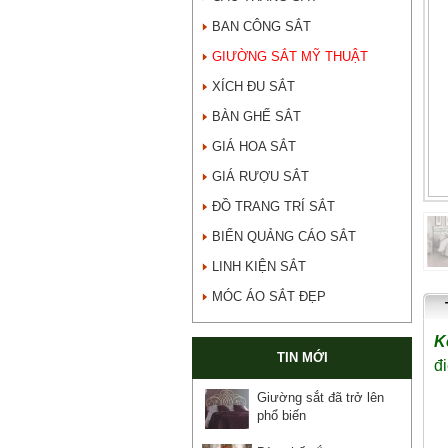
BAN CÔNG SẮT
GIƯỜNG SẮT MỸ THUẬT
XÍCH ĐU SẮT
BÀN GHẾ SẮT
GIÁ HOA SẮT
GIÁ RƯỢU SẮT
ĐỒ TRANG TRÍ SẮT
BIỂN QUẢNG CÁO SẮT
LINH KIỆN SẮT
MÓC ÁO SẮT ĐẸP
K
TIN MỚI
đ
Giường sắt đã trở lên
phổ biến