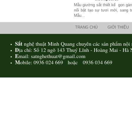
Mẫu giường sắt thiết kế gọn gàn
nổi bật tạo sự tươi mới, sang t
Mẫu...
TRANG CHỦ
GIỚI THIỆU
Mẫu giường sắt 02
Mẫu giường sắt uốn lượn tinh tế,
Sắt
nghệ thuật Minh Quang chuyên các sản phẩm nội n
thanh thoát đẹp mắt được rất
Đ
ịa chỉ: Số 12 ngõ 143 Thuý Lĩnh - Hoàng Mai - Hà 
nhiều các chị...
E
mail: satnghethuat@gmail.com
M
obile: 0936 024 669 hoặc 0936 034 669