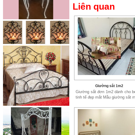
Liên quan
Lá thép đúc - phụ kiện sắt mỹ
thuật
- Lá hoa thép đúc trang trí cửa
cổng sắt, - Lá hoa...
Giường sắt 1m2
Giường sắt đơn 1m2 dành cho bé
tinh tế đẹp mắt Mẫu giường sắt m
Cửa cổng sắt mỹ thuật 19
Cửa cống sắt đẹp cho mọi không
gian nhà riêng, biệt thự, nhà sân...