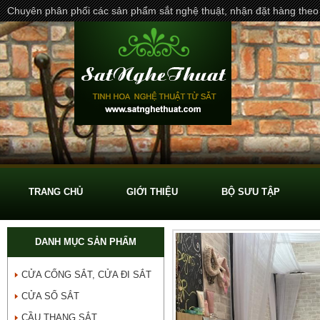
Chuyên phân phối các sản phẩm sắt nghệ thuật, nhận đặt hàng theo
TRANG CHỦ
GIỚI THIỆU
BỘ SƯU TẬP
DANH MỤC SẢN PHẨM
CỬA CỔNG SẮT, CỬA ĐI SẮT
CỬA SỔ SẮT
CẦU THANG SẮT