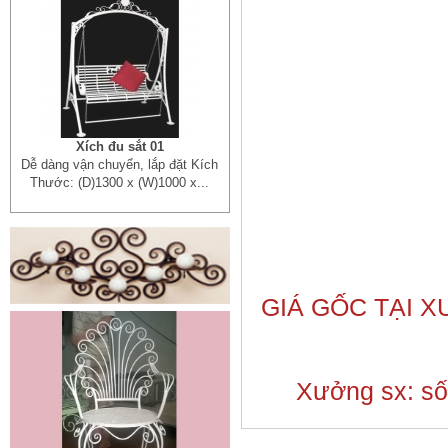
Xích đu sắt 01
Dễ dàng vận chuyển, lắp đặt Kích
Thước: (D)1300 x (W)1000 x...
GIÁ GỐC TẠI 
Mẫu giường sắt đẹp _ 51
Giường sắt đẹp phong cách hiện
Xưởng sx: số 
đại phù hợp nhiều lứa tuổi
Giường sắt đủ mọi...