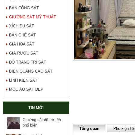
BAN CÔNG SẮT
GIƯỜNG SẮT MỸ THUẬT
XÍCH ĐU SẮT
BÀN GHẾ SẮT
GIÁ HOA SẮT
GIÁ RƯỢU SẮT
ĐỒ TRANG TRÍ SẮT
BIỂN QUẢNG CÁO SẮT
LINH KIỆN SẮT
MÓC ÁO SẮT ĐẸP
TIN MỚI
Giường sắt đã trở lên
phổ biến
Tổng quan
Phụ kiện liê