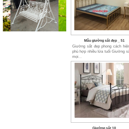
Cửa sắt mẫu 20
Cửa sắt đẹp cho không gian nhà
Mẫu giường sắt đẹp _ 51
tuyệt đẹp Gia công sản xuất
Giường sắt đẹp phong cách hiện
cửa...
phù hợp nhiều lứa tuổi Giường s
mọi...
Mẫu bàn ghế 05
Mẫu thiết kế hiện đại, rất phù hợp
để trưng bày sản phẩm, studio
hoặc dùng...
Giường sắt 10