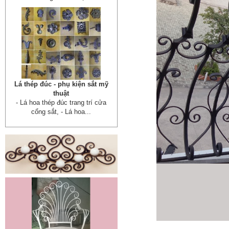
Lá thép đúc - phụ kiện sắt mỹ
thuật
- Lá hoa thép đúc trang trí cửa
cổng sắt, - Lá hoa...
Cửa cổng sắt mỹ thuật 19
Cửa cống sắt đẹp cho mọi không
gian nhà riêng, biệt thự, nhà sân...