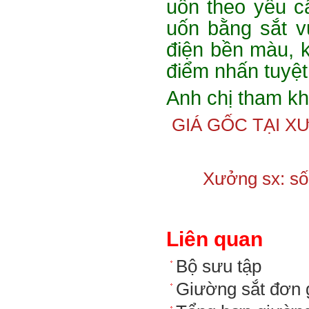
uốn theo yêu c
uốn bằng sắt v
điện bền màu, k
điểm nhấn tuyệt
Anh chị tham k
GIÁ GỐC TẠI X
Xưởng sx: số 
Liên quan
Bộ sưu tập
Giường sắt đơn g