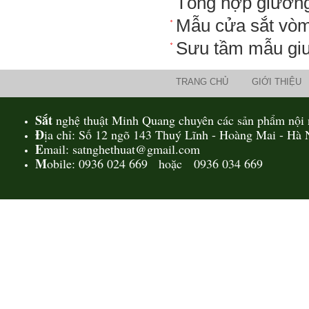
Tổng hợp giường
Mẫu cửa sắt vòm
Sưu tầm mẫu giư
TRANG CHỦ
GIỚI THIỆU
Sắt
nghệ thuật Minh Quang chuyên các sản phẩm nội n
Đ
ịa chỉ: Số 12 ngõ 143 Thuý Lĩnh - Hoàng Mai - Hà 
E
mail: satnghethuat@gmail.com
M
obile: 0936 024 669 hoặc 0936 034 669