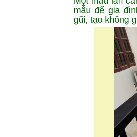
Một mẫu lan can
mẫu để gia đìn
gũi, tạo không 