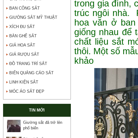
trong gia đình, 
BAN CÔNG SẮT
trúc ngôi nhà. 
GIƯỜNG SẮT MỸ THUẬT
hoa văn ở ban
XÍCH ĐU SẮT
giống nhau để t
BÀN GHẾ SẮT
chất liệu sắt 
GIÁ HOA SẮT
thôi. Một số m
GIÁ RƯỢU SẮT
khảo
ĐỒ TRANG TRÍ SẮT
BIỂN QUẢNG CÁO SẮT
LINH KIỆN SẮT
MÓC ÁO SẮT ĐẸP
TIN MỚI
Giường sắt đã trở lên
phổ biến