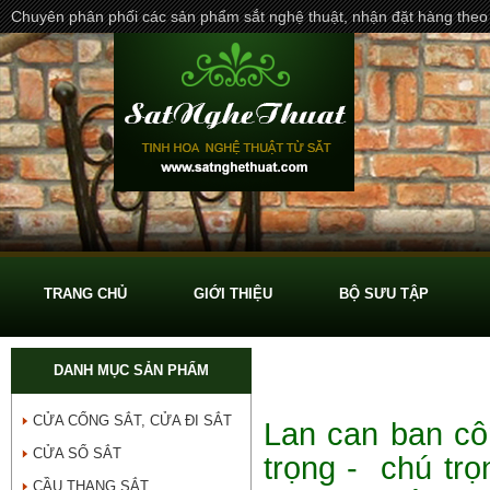
Chuyên phân phối các sản phẩm sắt nghệ thuật, nhận đặt hàng theo
TRANG CHỦ
GIỚI THIỆU
BỘ SƯU TẬP
LAN CAN SẮT
DANH MỤC SẢN PHẨM
CỬA CỔNG SẮT, CỬA ĐI SẮT
Lan can ban cô
CỬA SỔ SẮT
trọng - chú trọ
CẦU THANG SẮT