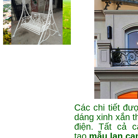
Mẫu giường sắt 02
Mẫu giường sắt uốn lượn tinh tế,
thanh thoát đẹp mắt được rất
nhiều các chị...
Các chi tiết đư
Mẫu ban công sắt 06
dáng xinh xắn t
Đây là mẫu lan can ban công sắt
điện. Tất cả 
hộp đẹp, đơn giản, hiện đại và...
tạo
mẫu lan ca