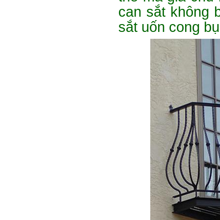
can sắt không b
sắt uốn cong b