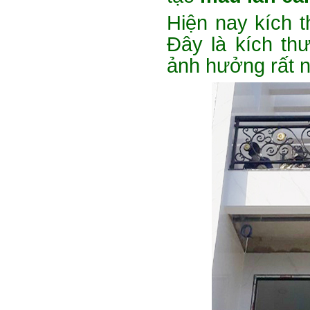
Hiện nay kích t
Đây là kích th
ảnh hưởng rất n
Xích đu sắt 01
Dễ dàng vận chuyển, lắp đặt Kích
Thước: (D)1300 x (W)1000 x...