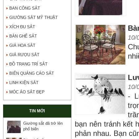
BAN CÔNG SẮT
GIƯỜNG SẮT MỸ THUẬT
Bàn
XÍCH ĐU SẮT
BÀN GHẾ SẮT
10/
Ch
GIÁ HOA SẮT
nhi
GIÁ RƯỢU SẮT
ĐỒ TRANG TRÍ SẮT
BIỂN QUẢNG CÁO SẮT
Lư
LINH KIỆN SẮT
10/
MÓC ÁO SẮT ĐẸP
- 
tr
TIN MỚI
trầ
bạn nên tránh kết 
Giường sắt đã trở lên
phổ biến
phản nhau. Bạn cũn