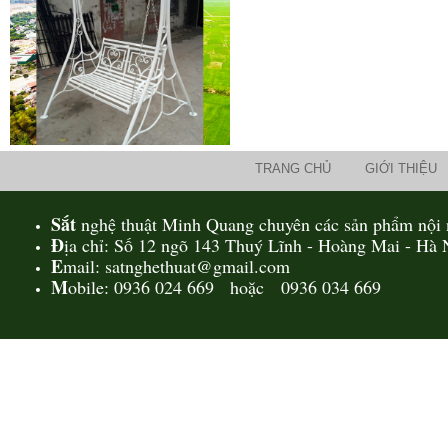
Lá thép đúc - phụ kiện sắt mỹ
thuật
- Lá hoa thép đúc trang trí cửa
TRANG CHỦ
GIỚI THIỆU
cổng sắt, - Lá hoa...
Sắt
nghệ thuật Minh Quang chuyên các sản phẩm nội n
Đ
ịa chỉ: Số 12 ngõ 143 Thuý Lĩnh - Hoàng Mai - Hà 
E
mail: satnghethuat@gmail.com
M
obile: 0936 024 669 hoặc 0936 034 669
Cửa cổng sắt mỹ thuật 19
Cửa cống sắt đẹp cho mọi không
gian nhà riêng, biệt thự, nhà sân...