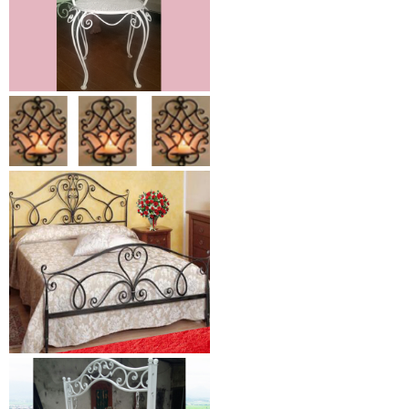
Xích đu sắt 01
Dễ dàng vận chuyển, lắp đặt Kích
Thước: (D)1300 x (W)1000 x...
Mẫu giường sắt đẹp _ 51
Giường sắt đẹp phong cách hiện
đại phù hợp nhiều lứa tuổi
Giường sắt đủ mọi...