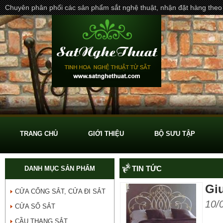
Chuyên phân phối các sản phẩm sắt nghệ thuật, nhận đặt hàng theo
TRANG CHỦ
GIỚI THIỆU
BỘ SƯU TẬP
TIN TỨC
DANH MỤC SẢN PHẨM
Giư
CỬA CỔNG SẮT, CỬA ĐI SẮT
10/
CỬA SỔ SẮT
CẦU THANG SẮT