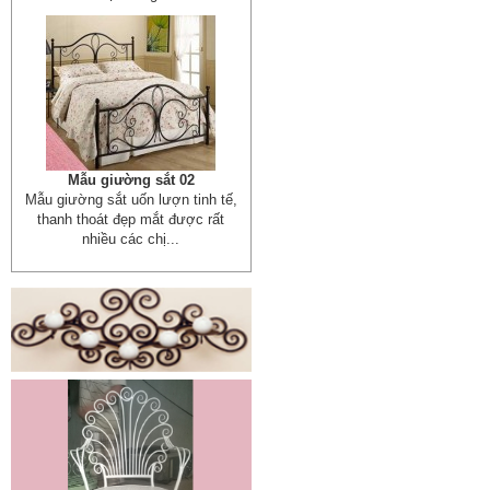
Mẫu giường sắt 02
Mẫu giường sắt uốn lượn tinh tế,
thanh thoát đẹp mắt được rất
nhiều các chị...
Mẫu ban công sắt 06
Đây là mẫu lan can ban công sắt
hộp đẹp, đơn giản, hiện đại và...