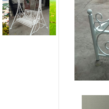
Xích đu sắt 01
Dễ dàng vận chuyển, lắp đặt Kích
Thước: (D)1300 x (W)1000 x...
Mẫu giường sắt đẹp _ 51
Giường sắt đẹp phong cách hiện
đại phù hợp nhiều lứa tuổi
Giường sắt đủ mọi...