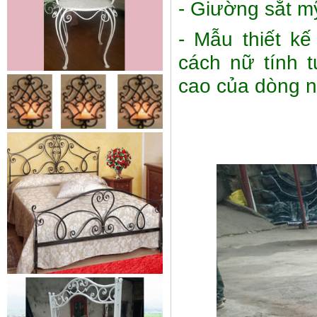
- Giường sắt m
- Mẫu thiết k
cách nữ tính 
cao của dòng n
Mẫu giường sắt 02
Mẫu giường sắt uốn lượn tinh tế,
thanh thoát đẹp mắt được rất
nhiều các chị...
Mẫu ban công sắt 06
Đây là mẫu lan can ban công sắt
hộp đẹp, đơn giản, hiện đại và...