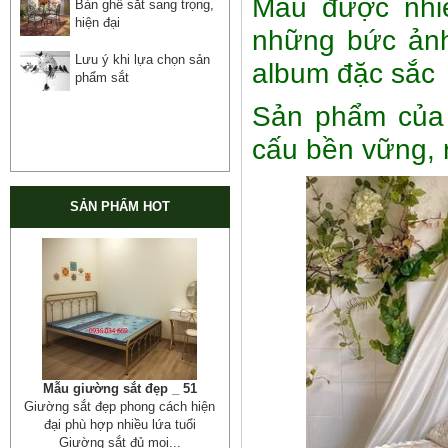
Mẫu được nhiề
Bàn ghế sắt sang trọng,
hiện đại
những bức ảnh
Lưu ý khi lựa chọn sản
album đặc sắc
phẩm sắt
Sản phẩm của 
cấu bền vững, r
SẢN PHẨM HOT
Cửa cổng sắt mỹ thuật 19
Cửa cống sắt đẹp cho mọi không
gian nhà riêng, biệt thự, nhà sân...