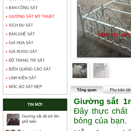
BAN CÔNG SẮT
GIƯỜNG SẮT MỸ THUẬT
XÍCH ĐU SẮT
BÀN GHẾ SẮT
GIÁ HOA SẮT
GIÁ RƯỢU SẮT
ĐỒ TRANG TRÍ SẮT
BIỂN QUẢNG CÁO SẮT
LINH KIỆN SẮT
MÓC ÁO SẮT ĐẸP
Tổng quan
Phụ kiện liê
Giường sắt 1
TIN MỚI
Đây thực chất
Giường sắt đã trở lên
bỏng của bạn.
phổ biến