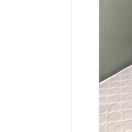
Lá thép đúc - phụ kiện sắt mỹ
thuật
- Lá hoa thép đúc trang trí cửa
cổng sắt, - Lá hoa...