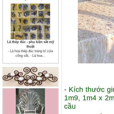
Cửa sắt mẫu 20
Cửa sắt đẹp cho không gian nhà
tuyệt đẹp Gia công sản xuất
cửa...
- K
ích thước gi
Mẫu bàn ghế 05
1m9, 1m4 x 2m
Mẫu thiết kế hiện đại, rất phù hợp
để trưng bày sản phẩm, studio
cầu
hoặc dùng...