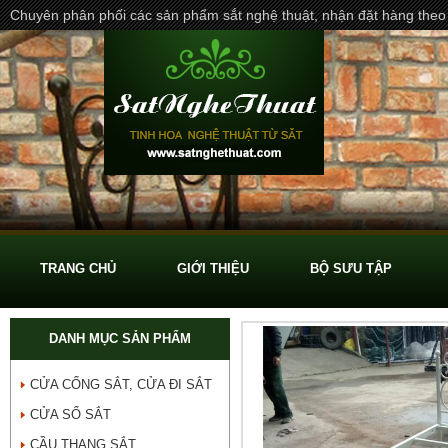
Chuyên phân phối các sản phẩm sắt nghệ thuật, nhận đặt hàng theo
TRANG CHỦ
GIỚI THIỆU
BỘ SƯU TẬP
DANH MỤC SẢN PHẨM
CỬA CỔNG SẮT, CỬA ĐI SẮT
CỬA SỔ SẮT
CẦU THANG SẮT