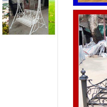
Lá thép đúc - phụ kiện sắt mỹ
thuật
- Lá hoa thép đúc trang trí cửa
cổng sắt, - Lá hoa...
Cửa cổng sắt mỹ thuật 19
Cửa cống sắt đẹp cho mọi không
gian nhà riêng, biệt thự, nhà sân...