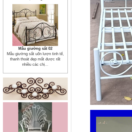
Mẫu giường sắt 02
Mẫu giường sắt uốn lượn tinh tế,
thanh thoát đẹp mắt được rất
nhiều các chị...
Mẫu ban công sắt 06
Đây là mẫu lan can ban công sắt
hộp đẹp, đơn giản, hiện đại và...