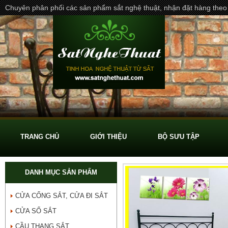
Chuyên phân phối các sản phẩm sắt nghệ thuật, nhận đặt hàng theo
TRANG CHỦ
GIỚI THIỆU
BỘ SƯU TẬP
DANH MỤC SẢN PHẨM
CỬA CỔNG SẮT, CỬA ĐI SẮT
CỬA SỔ SẮT
CẦU THANG SẮT