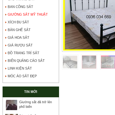
BAN CÔNG SẮT
GIƯỜNG SẮT MỸ THUẬT
XÍCH ĐU SẮT
BÀN GHẾ SẮT
GIÁ HOA SẮT
GIÁ RƯỢU SẮT
ĐỒ TRANG TRÍ SẮT
BIỂN QUẢNG CÁO SẮT
LINH KIỆN SẮT
MÓC ÁO SẮT ĐẸP
TIN MỚI
Giường sắt đã trở lên
phổ biến