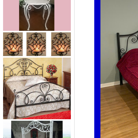
Xích đu sắt 01
Dễ dàng vận chuyển, lắp đặt Kích
Thước: (D)1300 x (W)1000 x...
Mẫu giường sắt đẹp _ 51
Giường sắt đẹp phong cách hiện
đại phù hợp nhiều lứa tuổi
Giường sắt đủ mọi...