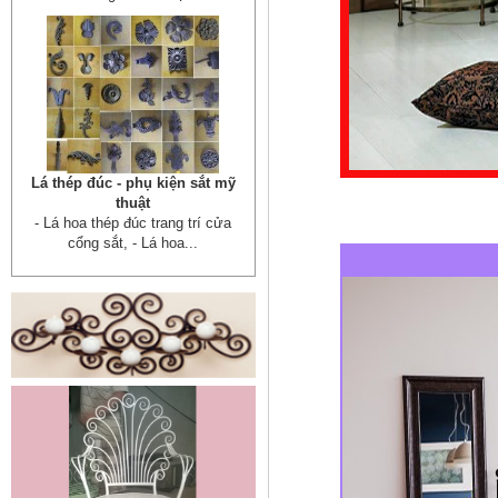
Cửa sắt mẫu 20
Cửa sắt đẹp cho không gian nhà
tuyệt đẹp Gia công sản xuất
cửa...
Mẫu bàn ghế 05
Mẫu thiết kế hiện đại, rất phù hợp
để trưng bày sản phẩm, studio
hoặc dùng...