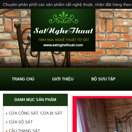
Chuyên phân phối các sản phẩm sắt nghệ thuật, nhận đặt hàng theo
TRANG CHỦ
GIỚI THIỆU
BỘ SƯU TẬP
DANH MỤC SẢN PHẨM
CỬA CỔNG SẮT, CỬA ĐI SẮT
CỬA SỔ SẮT
CẦU THANG SẮT