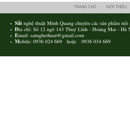
TRANG CHỦ
GIỚI THIỆU
Sắt
nghệ thuật Minh Quang chuyên các sản phẩm nội n
Đ
ịa chỉ: Số 12 ngõ 143 Thuý Lĩnh - Hoàng Mai - Hà 
E
mail: satnghethuat@gmail.com
M
obile: 0936 024 669 hoặc 0936 034 669