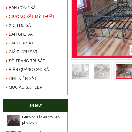
BAN CÔNG SẮT
GIƯỜNG SẮT MỸ THUẬT
XÍCH ĐU SẮT
BÀN GHẾ SẮT
GIÁ HOA SẮT
GIÁ RƯỢU SẮT
ĐỒ TRANG TRÍ SẮT
BIỂN QUẢNG CÁO SẮT
LINH KIỆN SẮT
MÓC ÁO SẮT ĐẸP
TIN MỚI
Giường sắt đã trở lên
phổ biến