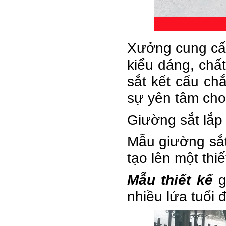
Xưởng cung cấ
Lá thép đúc - phụ kiện sắt mỹ
kiểu dáng, chấ
thuật
- Lá hoa thép đúc trang trí cửa
sắt kết cấu ch
cổng sắt, - Lá hoa...
sự yên tâm cho
Giường sắt lắp
Mẫu giường sắt
tạo lên một thi
Mẫu thiết kế
g
nhiều lứa tuổi 