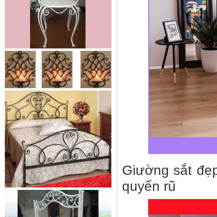
Mẫu giường sắt 02
Mẫu giường sắt uốn lượn tinh tế,
thanh thoát đẹp mắt được rất
nhiều các chị...
Giường sắt đẹp
Mẫu ban công sắt 06
quyến rũ
Đây là mẫu lan can ban công sắt
hộp đẹp, đơn giản, hiện đại và...