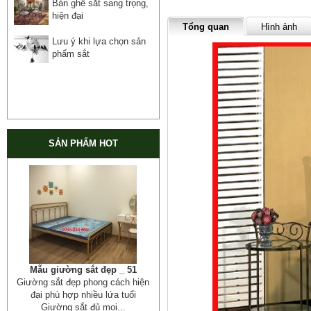
Bàn ghế sắt sang trọng,
hiện đại
Tổng quan
Hình ảnh
Lưu ý khi lựa chọn sản
phẩm sắt
SẢN PHẨM HOT
Cửa cổng sắt mỹ thuật 19
Cửa cống sắt đẹp cho mọi không
gian nhà riêng, biệt thự, nhà sân...