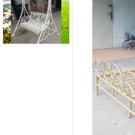
Xích đu sắt 01
Dễ dàng vận chuyển, lắp đặt Kích
Thước: (D)1300 x (W)1000 x...
Mẫu giường sắt đẹp _ 51
Giường sắt đẹp phong cách hiện
đại phù hợp nhiều lứa tuổi
Giường sắt đủ mọi...