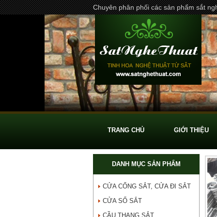
Chuyên phân phối các sản phẩm sắt ngh
TRANG CHỦ
GIỚI THIỆU
DANH MỤC SẢN PHẨM
CỬA CỔNG SẮT, CỬA ĐI SẮT
CỬA SỔ SẮT
CẦU THANG SẮT