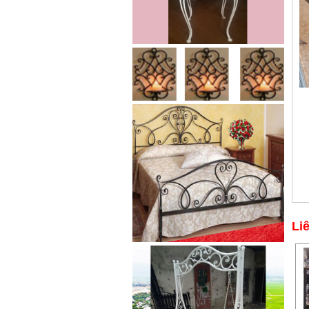
Cửa sắt mẫu 20
Cửa sắt đẹp cho không gian nhà
tuyệt đẹp Gia công sản xuất
cửa...
Li
Mẫu bàn ghế 05
Mẫu thiết kế hiện đại, rất phù hợp
để trưng bày sản phẩm, studio
hoặc dùng...