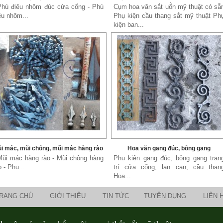
sắt
Phù điêu nhôm đúc cửa cổng - Phù
Cụm hoa văn sắt uốn mỹ thuật có sẵ
êu nhôm...
Phụ kiện cầu thang sắt mỹ thuật Ph
kiện ban...
i mác, mũi chông, mũi mác hàng rào
Hoa văn gang đúc, bông gang
Mũi mác hàng rào - Mũi chông hàng
Phụ kiện gang đúc, bông gang tran
o - Phụ...
trí cửa cổng, lan can, cầu than
Hoa...
RANG CHỦ
GIỚI THIỆU
TIN TỨC
TUYỂN DỤNG
LIÊN 