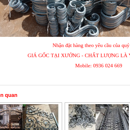
Nhận đặt hàng theo yêu cầu của quý
GIÁ GỐC TẠI XƯỞNG - CHẤT LƯỢNG LÀ 
Mobile: 0936 024 669
ên quan