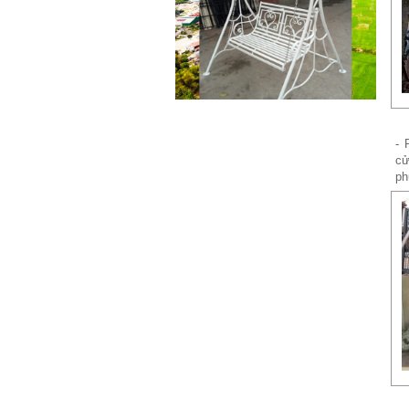
Mẫu giường sắt 02
- 
Mẫu giường sắt uốn lượn tinh tế,
cử
thanh thoát đẹp mắt được rất
ph
nhiều các chị...
Mẫu ban công sắt 06
Đây là mẫu lan can ban công sắt
hộp đẹp, đơn giản, hiện đại và...