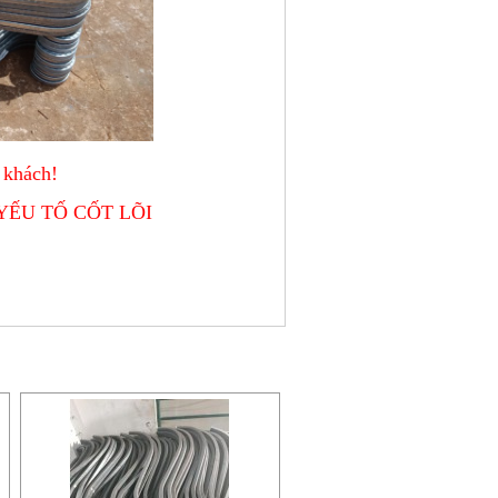
 khách!
YẾU TỐ CỐT LÕI