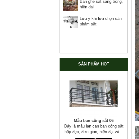
Bàn ghế sắt sang trọng,
hiện đại
Lưu ý khi lựa chọn sản
phẩm sắt
SẢN PHẨM HOT
Mẫu giường sắt đẹp _ 51
Giường sắt đẹp phong cách hiện
đại phù hợp nhiều lứa tuổi
Giường sắt đủ mọi...