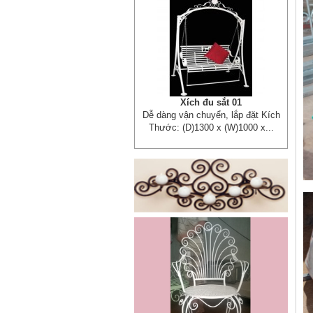
Lá thép đúc - phụ kiện sắt mỹ
thuật
- Lá hoa thép đúc trang trí cửa
cổng sắt, - Lá hoa...
Cửa cổng sắt mỹ thuật 19
Cửa cống sắt đẹp cho mọi không
gian nhà riêng, biệt thự, nhà sân...