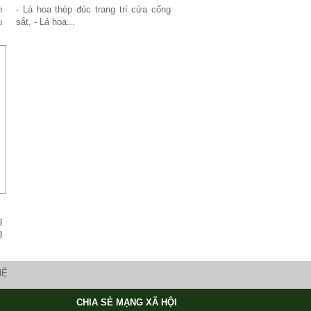
n
- Lá hoa thép đúc trang trí cửa cổng
ụ
sắt, - Lá hoa...
g
g
HỆ
CHIA SẺ MẠNG XÃ HỘI