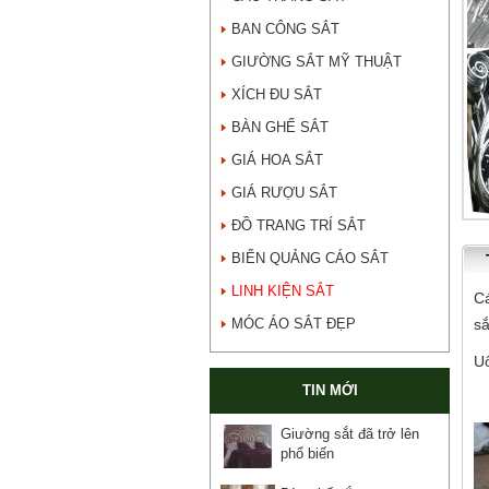
BAN CÔNG SẮT
GIƯỜNG SẮT MỸ THUẬT
XÍCH ĐU SẮT
BÀN GHẾ SẮT
GIÁ HOA SẮT
GIÁ RƯỢU SẮT
ĐỒ TRANG TRÍ SẮT
BIỂN QUẢNG CÁO SẮT
LINH KIỆN SẮT
Cá
MÓC ÁO SẮT ĐẸP
sắ
Uố
TIN MỚI
Giường sắt đã trở lên
phổ biến