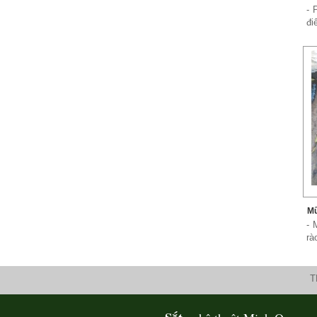
- 
đi
Xích đu sắt 01
Dễ dàng vận chuyển, lắp đặt Kích
Thước: (D)1300 x (W)1000 x...
Mũ
- 
rà
T