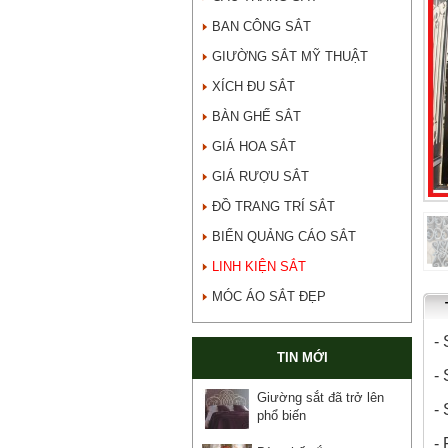
BAN CÔNG SẮT
GIƯỜNG SẮT MỸ THUẬT
XÍCH ĐU SẮT
BÀN GHẾ SẮT
GIÁ HOA SẮT
GIÁ RƯỢU SẮT
ĐỒ TRANG TRÍ SẮT
BIỂN QUẢNG CÁO SẮT
LINH KIỆN SẮT
MÓC ÁO SẮT ĐẸP
- 
TIN MỚI
-
Giường sắt đã trở lên
- 
phổ biến
- 