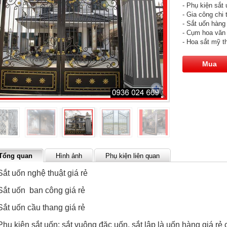
- Phụ kiện sắt 
- Gia công chi 
- Sắt uốn hàng 
- Cụm hoa văn 
- Hoa sắt mỹ th
Mua
Tổng quan
Hình ảnh
Phụ kiện liên quan
Sắt uốn nghệ thuật giá rẻ
 Sắt uốn ban công giá rẻ
Sắt uốn cầu thang giá rẻ
Phụ kiện sắt uốn: sắt vuông đặc uốn, sắt lập là uốn hàng giá rẻ 