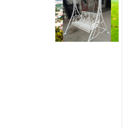
Xích đu sắt 01
Mẫu giường sắt đẹp _ 51