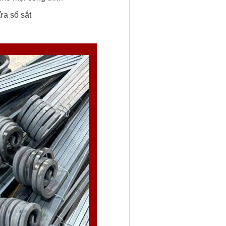
ửa sổ sắt