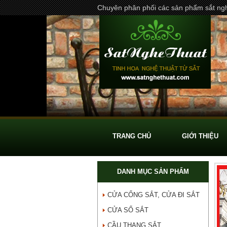
Chuyên phân phối các sản phẩm sắt ngh
TRANG CHỦ
GIỚI THIỆU
DANH MỤC SẢN PHẨM
CỬA CỔNG SẮT, CỬA ĐI SẮT
CỬA SỔ SẮT
CẦU THANG SẮT