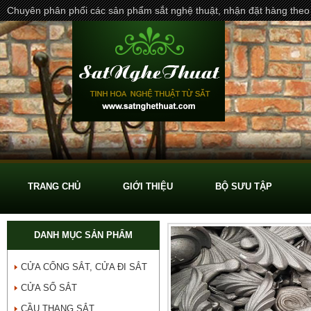
Chuyên phân phối các sản phẩm sắt nghệ thuật, nhận đặt hàng theo
TRANG CHỦ
GIỚI THIỆU
BỘ SƯU TẬP
DANH MỤC SẢN PHẨM
CỬA CỔNG SẮT, CỬA ĐI SẮT
CỬA SỔ SẮT
CẦU THANG SẮT