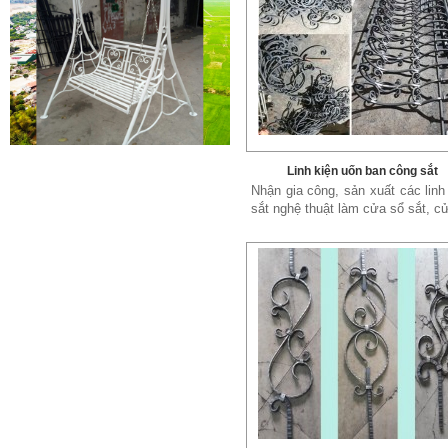
Mẫu giường sắt 02
Mẫu giường sắt uốn lượn tinh tế,
Linh kiện uốn ban công sắt
thanh thoát đẹp mắt được rất
Nhận gia công, sản xuất các linh
nhiều các chị...
sắt nghệ thuật làm cửa sổ sắt, cử
Mẫu ban công sắt 06
Đây là mẫu lan can ban công sắt
hộp đẹp, đơn giản, hiện đại và...