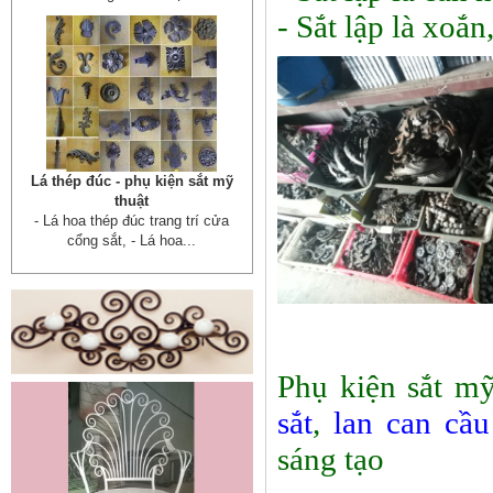
- Sắt lập là xoắ
Lá thép đúc - phụ kiện sắt mỹ
thuật
- Lá hoa thép đúc trang trí cửa
cổng sắt, - Lá hoa...
Phụ kiện sắt mỹ
sắt
,
lan can cầu
Cửa cổng sắt mỹ thuật 19
Cửa cống sắt đẹp cho mọi không
sáng tạo
gian nhà riêng, biệt thự, nhà sân...