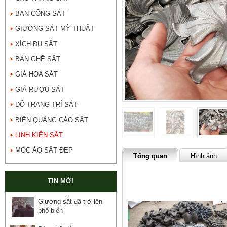
BAN CÔNG SẮT
GIƯỜNG SẮT MỸ THUẬT
XÍCH ĐU SẮT
BÀN GHẾ SẮT
GIÁ HOA SẮT
GIÁ RƯỢU SẮT
ĐỒ TRANG TRÍ SẮT
BIỂN QUẢNG CÁO SẮT
LINH KIỆN SẮT
MÓC ÁO SẮT ĐẸP
Tổng quan
Hình ảnh
TIN MỚI
Giường sắt đã trở lên
phổ biến