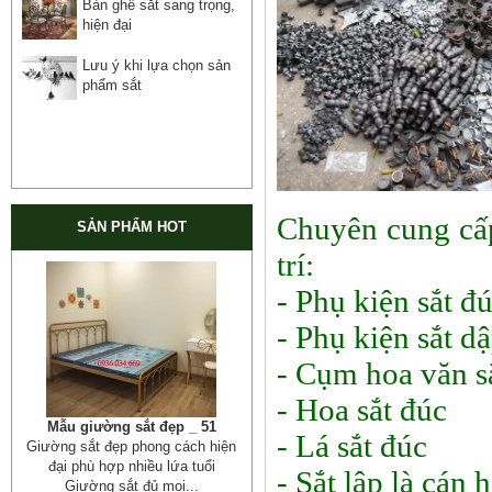
Bàn ghế sắt sang trọng,
hiện đại
Lưu ý khi lựa chọn sản
phẩm sắt
Chuyên cung cấp
SẢN PHẨM HOT
trí:
- Phụ kiện sắt đ
- Phụ kiện sắt d
- Cụm hoa văn sắt
- Hoa sắt đúc
Mẫu giường sắt đẹp _ 51
- Lá sắt đúc
Giường sắt đẹp phong cách hiện
đại phù hợp nhiều lứa tuổi
- Sắt lập là cán
Giường sắt đủ mọi...