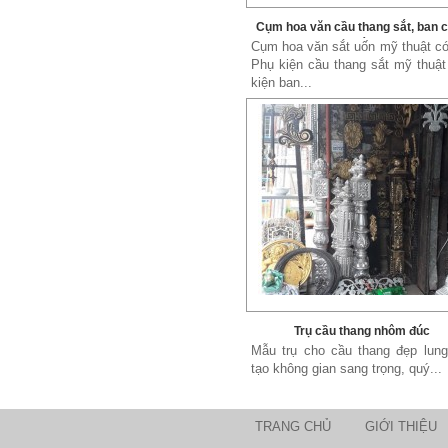
Cụm hoa văn cầu thang sắt, ban 
sắt
Cụm hoa văn sắt uốn mỹ thuật c
Phụ kiện cầu thang sắt mỹ thuậ
kiện ban...
Xích đu sắt 01
Dễ dàng vận chuyển, lắp đặt Kích
Thước: (D)1300 x (W)1000 x...
Trụ cầu thang nhôm đúc
Mẫu trụ cho cầu thang đẹp lung
tạo không gian sang trọng, quý...
TRANG CHỦ
GIỚI THIỆU