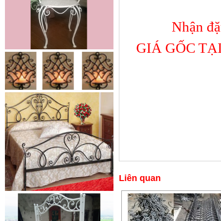
Nhận đặ
GIÁ GỐC TẠ
Cửa sắt mẫu 20
Cửa sắt đẹp cho không gian nhà
tuyệt đẹp Gia công sản xuất
cửa...
Liên quan
Mẫu bàn ghế 05
Mẫu thiết kế hiện đại, rất phù hợp
để trưng bày sản phẩm, studio
hoặc dùng...