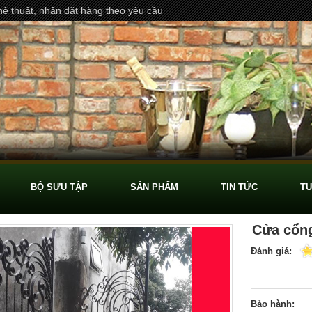
ệ thuật, nhận đặt hàng theo yêu cầu
BỘ SƯU TẬP
SẢN PHẨM
TIN TỨC
TU
Cửa cổng
Đánh giá:
Bảo hành: