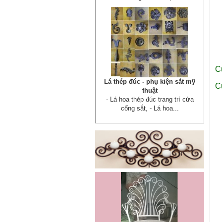
C
Cửa sắt mẫu 20
Cửa sắt đẹp cho không gian nhà
C
tuyệt đẹp Gia công sản xuất
cửa...
Mẫu bàn ghế 05
Mẫu thiết kế hiện đại, rất phù hợp
để trưng bày sản phẩm, studio
hoặc dùng...