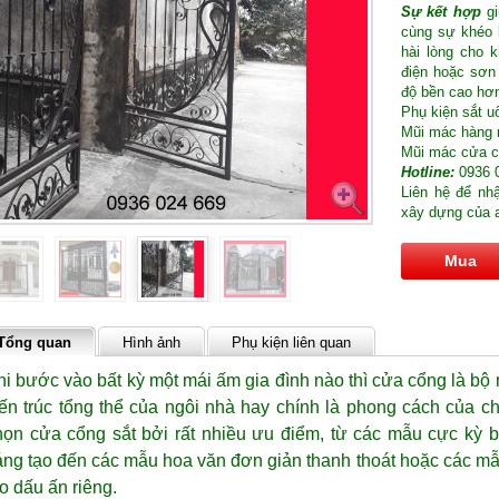
Sự kết hợp
gi
cùng sự khéo 
hài lòng cho k
điện hoặc sơn
độ bền cao hơ
Phụ kiện sắt u
Mũi mác hàng 
Mũi mác cửa 
Hotline:
0936 
Liên hệ để nh
xây dựng của a
Mua
Tổng quan
Hình ảnh
Phụ kiện liên quan
hi bước vào bất kỳ một mái ấm gia đình nào thì cửa cổng là bộ 
iến trúc tổng thể của ngôi nhà hay chính là phong cách của c
họn cửa cổng sắt bởi rất nhiều ưu điểm, từ các mẫu cực kỳ b
áng tạo đến các mẫu hoa văn đơn giản thanh thoát hoặc các m
ạo dấu ấn riêng.