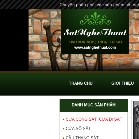
Chuyên phân phối các sản phẩm sắt ngh
TRANG CHỦ
GIỚI THIỆU
DANH MỤC SẢN PHẨM
CỬA CỔNG SẮT, CỬA ĐI SẮT
CỬA SỔ SẮT
CẦU THANG SẮT