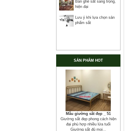
Bàn ghế sắt sang trọng,
hiện đại
Lưu ý khi lựa chọn sản
phẩm sắt
SẢN PHẨM HOT
Cửa cổng sắt mỹ thuật 19
Cửa cống sắt đẹp cho mọi không
gian nhà riêng, biệt thự, nhà sân...