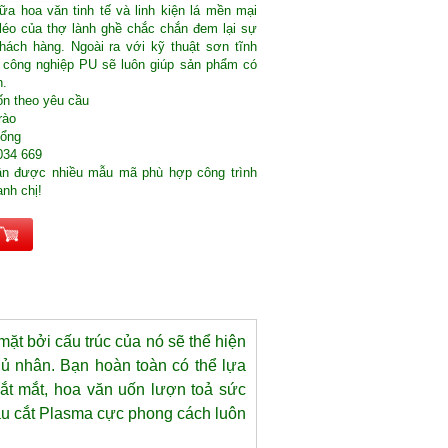
ữa hoa văn tinh tế và linh kiện lá mền mại
léo của thợ lành ghề chắc chắn đem lại sự
hách hàng. Ngoài ra với kỹ thuật sơn tĩnh
 công nghiệp PU sẽ luôn giúp sản phẩm có
n.
ốn theo yêu cầu
rào
cổng
034 669
ận được nhiều mẫu mã phù hợp công trình
nh chị!
mặt bởi cấu trúc của nó sẽ thể hiện
hủ nhân. Bạn hoàn toàn có thể lựa
ắt mắt, hoa văn uốn lượn toả sức
ẫu cắt Plasma cực phong cách luôn