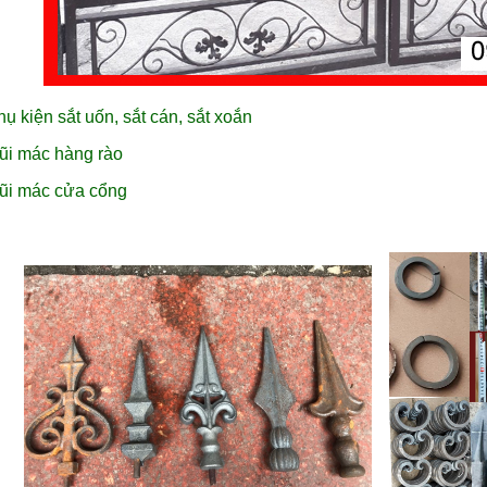
hụ kiện sắt uốn, sắt cán, sắt xoắn
ũi mác hàng rào
ũi mác cửa cổng