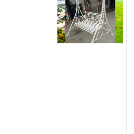
Xích đu sắt 01
Dễ dàng vận chuyển, lắp đặt Kích
Thước: (D)1300 x (W)1000 x...
Mẫu giường sắt đẹp _ 51
Giường sắt đẹp phong cách hiện
đại phù hợp nhiều lứa tuổi
Giường sắt đủ mọi...