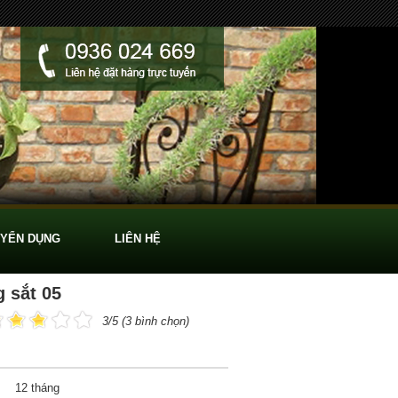
YỂN DỤNG
LIÊN HỆ
 sắt 05
3/5 (3 bình chọn)
12 tháng