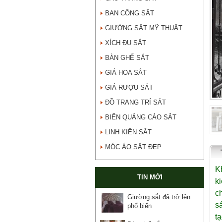
BAN CÔNG SẮT
GIƯỜNG SẮT MỸ THUẬT
XÍCH ĐU SẮT
BÀN GHẾ SẮT
GIÁ HOA SẮT
GIÁ RƯỢU SẮT
ĐỒ TRANG TRÍ SẮT
BIỂN QUẢNG CÁO SẮT
LINH KIỆN SẮT
MÓC ÁO SẮT ĐẸP
K
TIN MỚI
k
c
Giường sắt đã trở lên
s
phổ biến
t