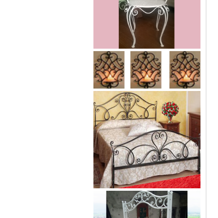
Mẫu giường sắt 02
Mẫu giường sắt uốn lượn tinh tế,
thanh thoát đẹp mắt được rất
nhiều các chị...
Mẫu ban công sắt 06
Đây là mẫu lan can ban công sắt
hộp đẹp, đơn giản, hiện đại và...