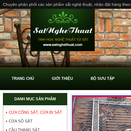
Chuyên phân phối các sản phẩm sắt nghệ thuật, nhận đặt hàng theo
TRANG CHỦ
GIỚI THIỆU
BỘ SƯU TẬP
DANH MỤC SẢN PHẨM
CỬA CỔNG SẮT, CỬA ĐI SẮT
CỬA SỔ SẮT
CẦU THANG SẮT