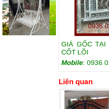
Mẫu giường sắt 02
Mẫu giường sắt uốn lượn tinh tế,
GIÁ GỐC TẠI
thanh thoát đẹp mắt được rất
nhiều các chị...
CỐT LÕI
Mobile
: 0936 
Liên quan
Mẫu ban công sắt 06
Đây là mẫu lan can ban công sắt
hộp đẹp, đơn giản, hiện đại và...