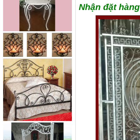
Nhận đặt hàng
Cửa sắt mẫu 20
Cửa sắt đẹp cho không gian nhà
tuyệt đẹp Gia công sản xuất
cửa...
Mẫu bàn ghế 05
Mẫu thiết kế hiện đại, rất phù hợp
để trưng bày sản phẩm, studio
hoặc dùng...