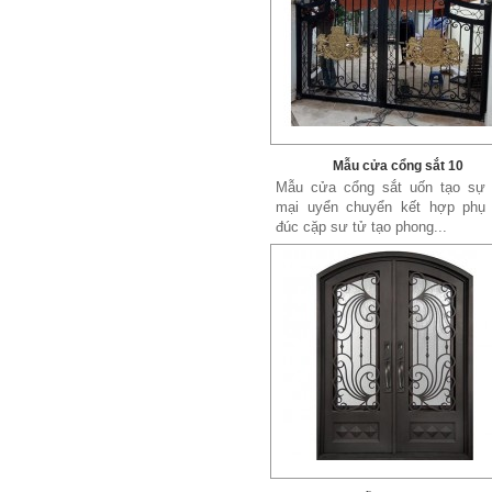
Xích đu sắt 01
Dễ dàng vận chuyển, lắp đặt Kích
Mẫu cửa cổng sắt 10
Thước: (D)1300 x (W)1000 x...
Mẫu cửa cổng sắt uốn tạo sự
mại uyển chuyển kết hợp phụ 
đúc cặp sư tử tạo phong...