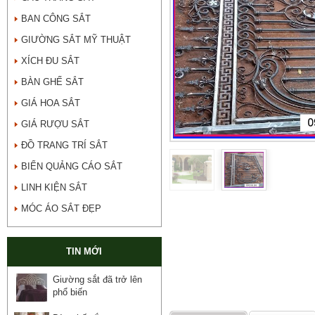
BAN CÔNG SẮT
GIƯỜNG SẮT MỸ THUẬT
XÍCH ĐU SẮT
BÀN GHẾ SẮT
GIÁ HOA SẮT
GIÁ RƯỢU SẮT
ĐỒ TRANG TRÍ SẮT
BIỂN QUẢNG CÁO SẮT
LINH KIỆN SẮT
MÓC ÁO SẮT ĐẸP
TIN MỚI
Giường sắt đã trở lên
phổ biến