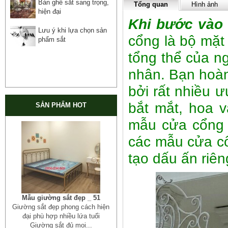
Bàn ghế sắt sang trọng,
Tổng quan
Hình ảnh
hiện đại
Khi bước vào
Lưu ý khi lựa chọn sản
cổng là bộ mặt 
phẩm sắt
tổng thể của n
nhân. Bạn hoàn
bởi rất nhiều 
bắt mắt, hoa 
SẢN PHẨM HOT
mẫu cửa cổng 
các mẫu cửa cổ
tạo dấu ấn riên
Mẫu giường sắt đẹp _ 51
Giường sắt đẹp phong cách hiện
đại phù hợp nhiều lứa tuổi
Giường sắt đủ mọi...