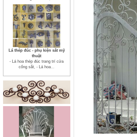
Lá thép đúc - phụ kiện sắt mỹ
thuật
- Lá hoa thép đúc trang trí cửa
cổng sắt, - Lá hoa...
Cửa cổng sắt mỹ thuật 19
Cửa cống sắt đẹp cho mọi không
gian nhà riêng, biệt thự, nhà sân...