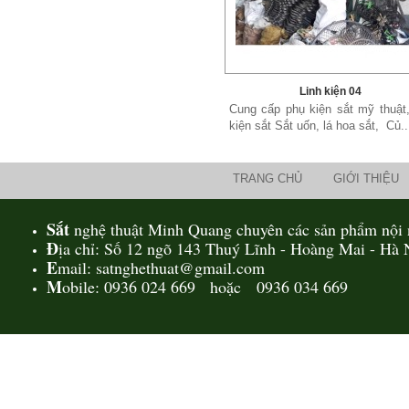
Linh kiện 04
Cung cấp phụ kiện sắt mỹ thuật,
kiện sắt Sắt uốn, lá hoa sắt, Củ..
TRANG CHỦ
GIỚI THIỆU
Sắt
nghệ thuật Minh Quang chuyên các sản phẩm nội n
Đ
ịa chỉ: Số 12 ngõ 143 Thuý Lĩnh - Hoàng Mai - Hà 
E
mail: satnghethuat@gmail.com
M
obile: 0936 024 669 hoặc 0936 034 669