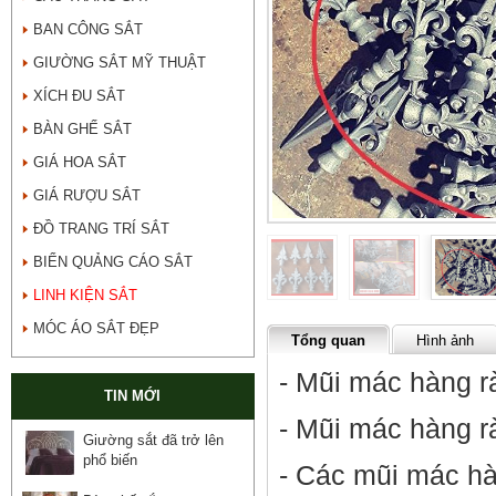
BAN CÔNG SẮT
GIƯỜNG SẮT MỸ THUẬT
XÍCH ĐU SẮT
BÀN GHẾ SẮT
GIÁ HOA SẮT
GIÁ RƯỢU SẮT
ĐỒ TRANG TRÍ SẮT
BIỂN QUẢNG CÁO SẮT
LINH KIỆN SẮT
MÓC ÁO SẮT ĐẸP
Tổng quan
Hình ảnh
- Mũi mác hàng r
TIN MỚI
- Mũi mác hàng rà
Giường sắt đã trở lên
phổ biến
- Các mũi mác hà