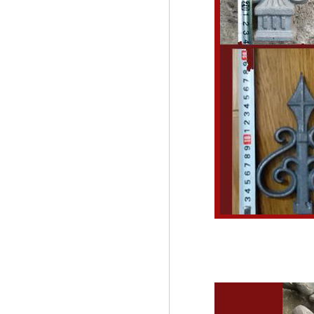
Lá thép đúc - phụ kiện sắt mỹ
thuật
- Lá hoa thép đúc trang trí cửa
cổng sắt, - Lá hoa...