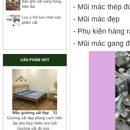
Bàn ghế sắt sang trọng,
- Mũi mác thép đ
hiện đại
Lưu ý khi lựa chọn sản
- Mũi mác đẹp
phẩm sắt
- Phụ kiện hàng 
- Mũi mác gang 
SẢN PHẨM HOT
Cửa cổng sắt mỹ thuật 19
Cửa cống sắt đẹp cho mọi không
gian nhà riêng, biệt thự, nhà sân...