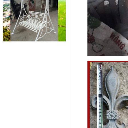
Xích đu sắt 01
Dễ dàng vận chuyển, lắp đặt Kích
Thước: (D)1300 x (W)1000 x...
Mẫu giường sắt đẹp _ 51
Giường sắt đẹp phong cách hiện
đại phù hợp nhiều lứa tuổi
Giường sắt đủ mọi...