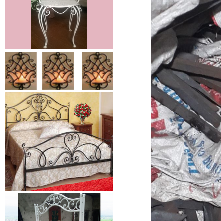
Mẫu giường sắt 02
Mẫu giường sắt uốn lượn tinh tế,
thanh thoát đẹp mắt được rất
nhiều các chị...
Mẫu ban công sắt 06
Đây là mẫu lan can ban công sắt
hộp đẹp, đơn giản, hiện đại và...