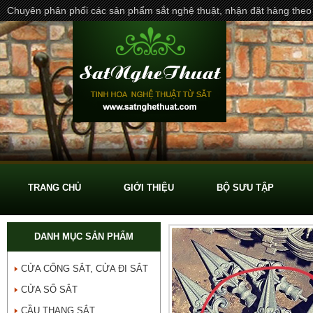
Chuyên phân phối các sản phẩm sắt nghệ thuật, nhận đặt hàng theo
TRANG CHỦ
GIỚI THIỆU
BỘ SƯU TẬP
DANH MỤC SẢN PHẨM
CỬA CỔNG SẮT, CỬA ĐI SẮT
CỬA SỔ SẮT
CẦU THANG SẮT