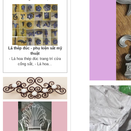
Cửa sắt mẫu 20
Cửa sắt đẹp cho không gian nhà
tuyệt đẹp Gia công sản xuất
cửa...
Mẫu bàn ghế 05
Mẫu thiết kế hiện đại, rất phù hợp
để trưng bày sản phẩm, studio
hoặc dùng...