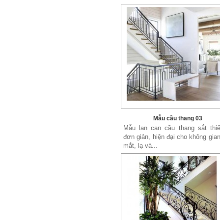
Xích đu sắt 01
Dễ dàng vận chuyển, lắp đặt Kích
Thước: (D)1300 x (W)1000 x...
Mẫu cầu thang 03
Mẫu lan can cầu thang sắt thiế
đơn giản, hiện đại cho không gia
mắt, lạ và...