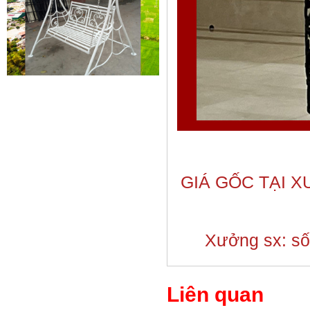
Mẫu giường sắt 02
Mẫu giường sắt uốn lượn tinh tế,
thanh thoát đẹp mắt được rất
nhiều các chị...
GIÁ GỐC TẠI 
Xưởng sx: số 
Mẫu ban công sắt 06
Đây là mẫu lan can ban công sắt
hộp đẹp, đơn giản, hiện đại và...
Liên quan