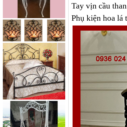
Tay vịn cầu than
Phụ kiện hoa lá 
Cửa sắt mẫu 20
Cửa sắt đẹp cho không gian nhà
tuyệt đẹp Gia công sản xuất
cửa...
Mẫu bàn ghế 05
Mẫu thiết kế hiện đại, rất phù hợp
để trưng bày sản phẩm, studio
hoặc dùng...