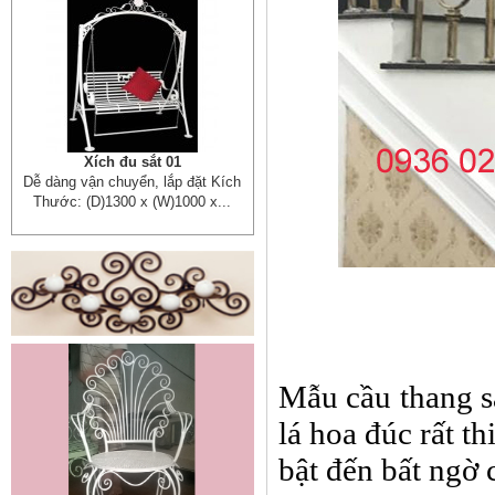
Lá thép đúc - phụ kiện sắt mỹ
thuật
- Lá hoa thép đúc trang trí cửa
cổng sắt, - Lá hoa...
Mẫu cầu thang sắ
lá hoa đúc rất t
Cửa cổng sắt mỹ thuật 19
Cửa cống sắt đẹp cho mọi không
bật đến bất ngờ
gian nhà riêng, biệt thự, nhà sân...