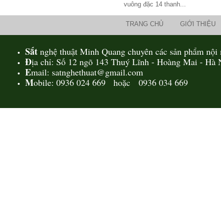
vuông đặc 14 thanh...
TRANG CHỦ
GIỚI THIỆU
Sắt
nghệ thuật Minh Quang chuyên các sản phẩm nội n
Đ
ịa chỉ: Số 12 ngõ 143 Thuý Lĩnh - Hoàng Mai - Hà 
E
mail: satnghethuat@gmail.com
M
obile: 0936 024 669 hoặc 0936 034 669