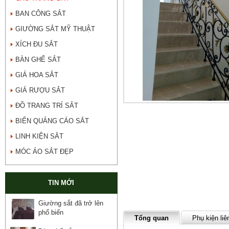
BAN CÔNG SẮT
GIƯỜNG SẮT MỸ THUẬT
XÍCH ĐU SẮT
BÀN GHẾ SẮT
GIÁ HOA SẮT
GIÁ RƯỢU SẮT
ĐỒ TRANG TRÍ SẮT
BIỂN QUẢNG CÁO SẮT
LINH KIỆN SẮT
MÓC ÁO SẮT ĐẸP
TIN MỚI
Giường sắt đã trở lên
phổ biến
Tổng quan
Phụ kiện liê