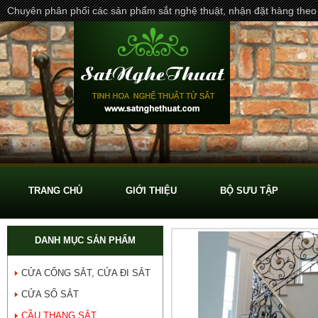
Chuyên phân phối các sản phẩm sắt nghệ thuật, nhận đặt hàng theo
TRANG CHỦ
GIỚI THIỆU
BỘ SƯU TẬP
DANH MỤC SẢN PHẨM
CỬA CỔNG SẮT, CỬA ĐI SẮT
CỬA SỔ SẮT
CẦU THANG SẮT