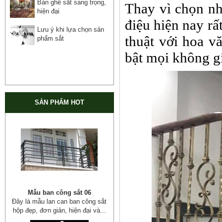
Bàn ghế sắt sang trọng,
Thay vì chọn nh
hiện đại
điệu hiện nay rấ
Lưu ý khi lựa chọn sản
thuật với hoa vă
phẩm sắt
bật mọi không g
SẢN PHẨM HOT
Mẫu giường sắt đẹp _ 51
Giường sắt đẹp phong cách hiện
đại phù hợp nhiều lứa tuổi
Giường sắt đủ mọi...