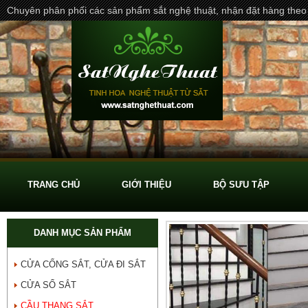
Chuyên phân phối các sản phẩm sắt nghệ thuật, nhận đặt hàng theo
TRANG CHỦ
GIỚI THIỆU
BỘ SƯU TẬP
DANH MỤC SẢN PHẨM
CỬA CỔNG SẮT, CỬA ĐI SẮT
CỬA SỔ SẮT
CẦU THANG SẮT