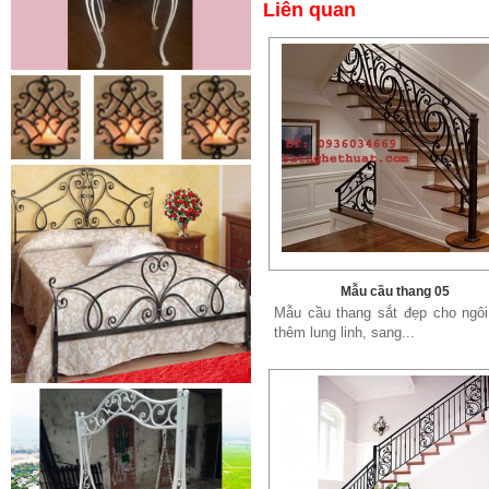
Liên quan
Lá thép đúc - phụ kiện sắt mỹ
thuật
- Lá hoa thép đúc trang trí cửa
cổng sắt, - Lá hoa...
Mẫu cầu thang 05
Mẫu cầu thang sắt đẹp cho ngôi
thêm lung linh, sang...
Cửa cổng sắt mỹ thuật 19
Cửa cống sắt đẹp cho mọi không
gian nhà riêng, biệt thự, nhà sân...