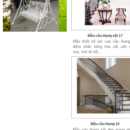
Cửa sắt mẫu 20
Mẫu cầu thang sắt 17
Cửa sắt đẹp cho không gian nhà
Mẫu thiết kế lan can cầu thang
tuyệt đẹp Gia công sản xuất
điểm nhấn bông hoa sắt uốn
cửa...
mại, tinh tế nổi...
Mẫu bàn ghế 05
Mẫu thiết kế hiện đại, rất phù hợp
để trưng bày sản phẩm, studio
hoặc dùng...
Mẫu cầu thang 10
Mẫu cầu thang sắt đẹp mang né