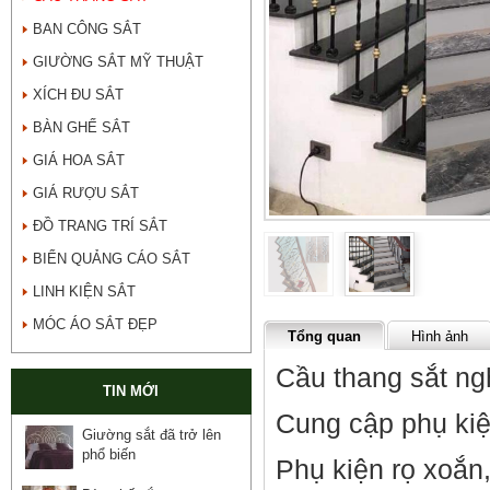
BAN CÔNG SẮT
GIƯỜNG SẮT MỸ THUẬT
XÍCH ĐU SẮT
BÀN GHẾ SẮT
GIÁ HOA SẮT
GIÁ RƯỢU SẮT
ĐỒ TRANG TRÍ SẮT
BIỂN QUẢNG CÁO SẮT
LINH KIỆN SẮT
MÓC ÁO SẮT ĐẸP
Tổng quan
Hình ảnh
Cầu thang sắt ng
TIN MỚI
Cung cập phụ kiệ
Giường sắt đã trở lên
phổ biến
Phụ kiện rọ xoắn