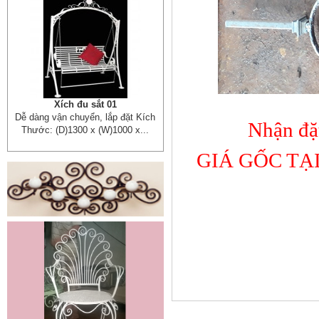
Xích đu sắt 01
Dễ dàng vận chuyển, lắp đặt Kích
Nhận đặ
Thước: (D)1300 x (W)1000 x...
GIÁ GỐC TẠ
Mẫu giường sắt đẹp _ 51
Giường sắt đẹp phong cách hiện
đại phù hợp nhiều lứa tuổi
Giường sắt đủ mọi...