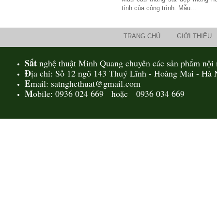
tính của công trình. Mẫu...
TRANG CHỦ
GIỚI THIỆU
Mẫu giường sắt 02
Sắt
nghệ thuật Minh Quang chuyên các sản phẩm nội n
Mẫu giường sắt uốn lượn tinh tế,
Đ
thanh thoát đẹp mắt được rất
ịa chỉ: Số 12 ngõ 143 Thuý Lĩnh - Hoàng Mai - Hà 
nhiều các chị...
E
mail: satnghethuat@gmail.com
M
obile: 0936 024 669 hoặc 0936 034 669