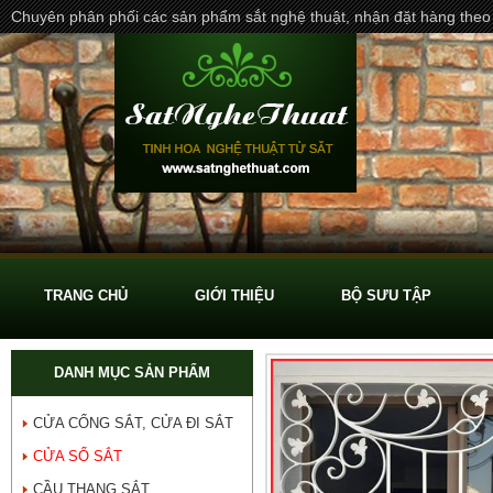
Chuyên phân phối các sản phẩm sắt nghệ thuật, nhận đặt hàng theo
TRANG CHỦ
GIỚI THIỆU
BỘ SƯU TẬP
DANH MỤC SẢN PHẨM
CỬA CỔNG SẮT, CỬA ĐI SẮT
CỬA SỔ SẮT
CẦU THANG SẮT