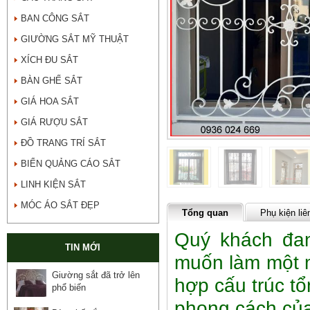
BAN CÔNG SẮT
GIƯỜNG SẮT MỸ THUẬT
XÍCH ĐU SẮT
BÀN GHẾ SẮT
GIÁ HOA SẮT
GIÁ RƯỢU SẮT
ĐỒ TRANG TRÍ SẮT
BIỂN QUẢNG CÁO SẮT
LINH KIỆN SẮT
MÓC ÁO SẮT ĐẸP
Tổng quan
Phụ kiện liê
Quý khách đan
TIN MỚI
muốn làm một m
Giường sắt đã trở lên
hợp cấu trúc tổ
phổ biến
phong cách củ