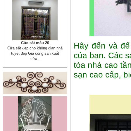
Cửa sắt mẫu 20
Hãy đến và để
Cửa sắt đẹp cho không gian nhà
của bạn. Các s
tuyệt đẹp Gia công sản xuất
cửa...
tòa nhà cao tầ
sạn cao cấp, bi
Mẫu bàn ghế 05
Mẫu thiết kế hiện đại, rất phù hợp
để trưng bày sản phẩm, studio
hoặc dùng...