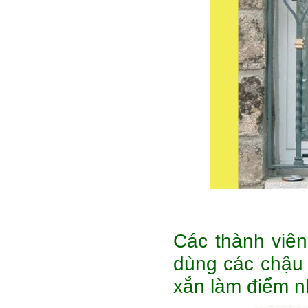
Lá thép đúc - phụ kiện sắt mỹ
thuật
- Lá hoa thép đúc trang trí cửa
cổng sắt, - Lá hoa...
Các thành viên 
dùng các chậu 
xắn làm điểm 