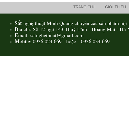
TRANG CHỦ
GIỚI THIỆU
Sắt
nghệ thuật Minh Quang chuyên các sản phẩm nội n
Đ
ịa chỉ: Số 12 ngõ 143 Thuý Lĩnh - Hoàng Mai - Hà 
E
mail: satnghethuat@gmail.com
M
obile: 0936 024 669 hoặc 0936 034 669