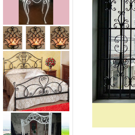
Mẫu giường sắt 02
Mẫu giường sắt uốn lượn tinh tế,
thanh thoát đẹp mắt được rất
nhiều các chị...
Mẫu ban công sắt 06
Đây là mẫu lan can ban công sắt
hộp đẹp, đơn giản, hiện đại và...