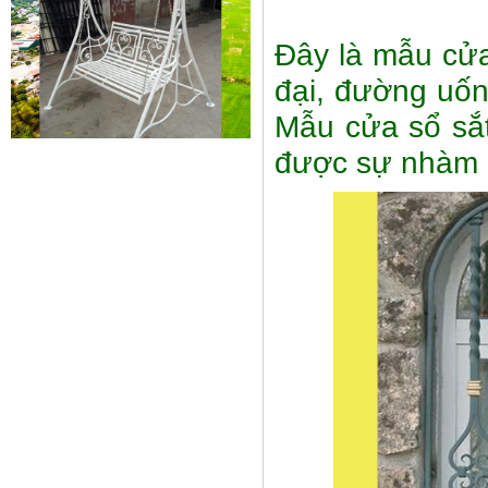
Đây là mẫu cửa
đại, đường uố
Mẫu cửa sổ sắt
Xích đu sắt 01
được sự nhàm 
Dễ dàng vận chuyển, lắp đặt Kích
Thước: (D)1300 x (W)1000 x...
Mẫu giường sắt đẹp _ 51
Giường sắt đẹp phong cách hiện
đại phù hợp nhiều lứa tuổi
Giường sắt đủ mọi...