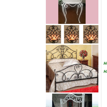
Cửa sắt mẫu 20
Cửa sắt đẹp cho không gian nhà
tuyệt đẹp Gia công sản xuất
cửa...
H
H
Mẫu bàn ghế 05
Mẫu thiết kế hiện đại, rất phù hợp
để trưng bày sản phẩm, studio
hoặc dùng...