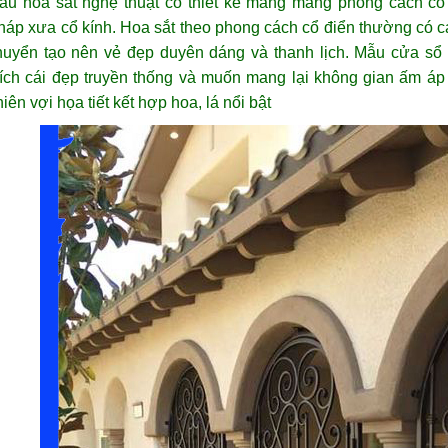
ẫu hoa sắt nghệ thuật có thiết kế mang mang phong cách cổ 
háp xưa cổ kính. Hoa sắt theo phong cách cổ điển thường có c
huyển tạo nên vẻ đẹp duyên dáng và thanh lịch. Mẫu cửa sổ
hích cái đẹp truyền thống và muốn mang lại không gian ấm áp 
iên vợi họa tiết kết hợp hoa, lá nổi bật