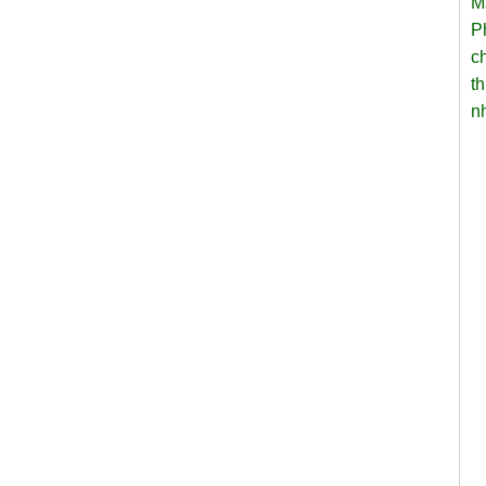
M
P
c
t
nh
Xích đu sắt 01
Dễ dàng vận chuyển, lắp đặt Kích
Thước: (D)1300 x (W)1000 x...