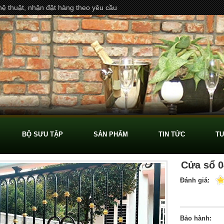
ệ thuật, nhận đặt hàng theo yêu cầu
BỘ SƯU TẬP
SẢN PHẨM
TIN TỨC
TU
Cửa sổ 0
Đánh giá:
Bảo hành: