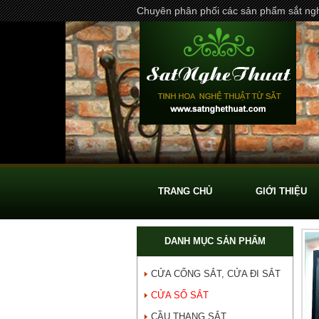
Chuyên phân phối các sản phẩm sắt ngh
TRANG CHỦ
GIỚI THIỆU
DANH MỤC SẢN PHẨM
CỬA CỔNG SẮT, CỬA ĐI SẮT
CỬA SỔ SẮT
CẦU THANG SẮT