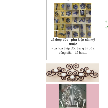
H
c
Lá thép đúc - phụ kiện sắt mỹ
thuật
- Lá hoa thép đúc trang trí cửa
cổng sắt, - Lá hoa...
Cửa cổng sắt mỹ thuật 19
Cửa cống sắt đẹp cho mọi không
gian nhà riêng, biệt thự, nhà sân...