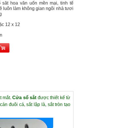
 săt hoa văn uốn mền mại, tinh tế
ẽ luôn làm không gian ngôi nhà tươi
g
ặc 12 x 12
ện
t mắt.
Cửa sổ sắt
được thiết kế từ
án đuôi cá, sắt lập là, sắt tròn tạo