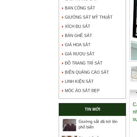
BAN CÔNG SẮT
GIƯỜNG SẮT MỸ THUẬT
XÍCH ĐU SẮT
BÀN GHẾ SẮT
GIÁ HOA SẮT
GIÁ RƯỢU SẮT
ĐỒ TRANG TRÍ SẮT
BIỂN QUẢNG CÁO SẮT
LINH KIỆN SẮT
MÓC ÁO SẮT ĐẸP
C
TIN MỚI
n
s
Giường sắt đã trở lên
phổ biến