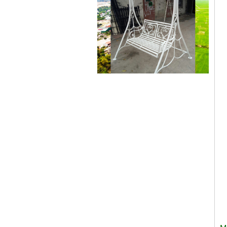
Mẫu giường sắt 02
Mẫu giường sắt uốn lượn tinh tế,
thanh thoát đẹp mắt được rất
nhiều các chị...
Mẫu ban công sắt 06
Đây là mẫu lan can ban công sắt
hộp đẹp, đơn giản, hiện đại và...