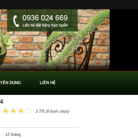
YỂN DỤNG
LIÊN HỆ
4
3.7/5 (9 bình chọn)
12 tháng