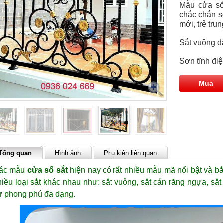
Mẫu cửa sổ
chắc chắn s
mới, trẻ trun
Sắt vuông đ
Sơn tĩnh đi
Mua
Tổng quan
Hình ảnh
Phụ kiện liên quan
ác mẫu
cửa sổ sắt
hiện nay có rất nhiều mẫu mã nổi bật và bắ
hiều loại sắt khác nhau như: sắt vuông, sắt cán răng ngựa, sắt c
ự phong phú đa dạng.