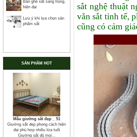
Bàn ghế sắt sang trọng,
sắt nghệ thuật 
hiện đại
văn sắt tinh tế, 
Lưu ý khi lựa chọn sản
phẩm sắt
cũng có cảm giác
SẢN PHẨM HOT
Cửa cổng sắt mỹ thuật 19
Cửa cống sắt đẹp cho mọi không
gian nhà riêng, biệt thự, nhà sân...