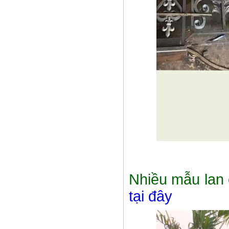
Lá thép đúc - phụ kiện sắt mỹ
thuật
- Lá hoa thép đúc trang trí cửa
cổng sắt, - Lá hoa...
Nhiều mẫu lan 
tại đây