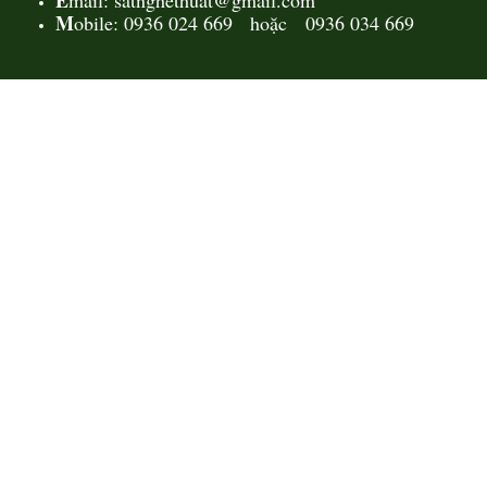
E
mail: satnghethuat@gmail.com
M
obile: 0936 024 669 hoặc 0936 034 669