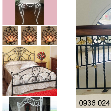
Mẫu giường sắt 02
Mẫu giường sắt uốn lượn tinh tế,
thanh thoát đẹp mắt được rất
nhiều các chị...
Mẫu ban công sắt 06
Đây là mẫu lan can ban công sắt
hộp đẹp, đơn giản, hiện đại và...