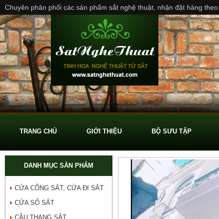
Chuyên phân phối các sản phẩm sắt nghệ thuật, nhận đặt hàng theo
TRANG CHỦ
GIỚI THIỆU
BỘ SƯU TẬP
DANH MỤC SẢN PHẨM
CỬA CỔNG SẮT, CỬA ĐI SẮT
CỬA SỔ SẮT
CẦU THANG SẮT