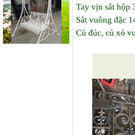
Tay vịn sắt hộp 
Sắt vuông đặc 1
Củ đúc, củ xỏ v
Xích đu sắt 01
Dễ dàng vận chuyển, lắp đặt Kích
Thước: (D)1300 x (W)1000 x...
Mẫu giường sắt đẹp _ 51
Giường sắt đẹp phong cách hiện
đại phù hợp nhiều lứa tuổi
Giường sắt đủ mọi...