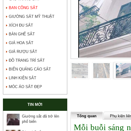
BAN CÔNG SẮT
GIƯỜNG SẮT MỸ THUẬT
XÍCH ĐU SẮT
BÀN GHẾ SẮT
GIÁ HOA SẮT
GIÁ RƯỢU SẮT
ĐỒ TRANG TRÍ SẮT
BIỂN QUẢNG CÁO SẮT
LINH KIỆN SẮT
MÓC ÁO SẮT ĐẸP
TIN MỚI
Tổng quan
Phụ kiện liê
Giường sắt đã trở lên
phổ biến
Mỗi buỗi sáng n