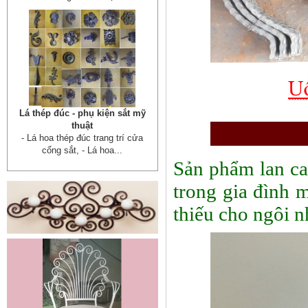
Cửa sắt mẫu 20
Cửa sắt đẹp cho không gian nhà
tuyệt đẹp Gia công sản xuất
cửa...
Sản phẩm lan ca
trong gia đình m
thiếu cho ngôi n
Mẫu bàn ghế 05
Mẫu thiết kế hiện đại, rất phù hợp
để trưng bày sản phẩm, studio
hoặc dùng...