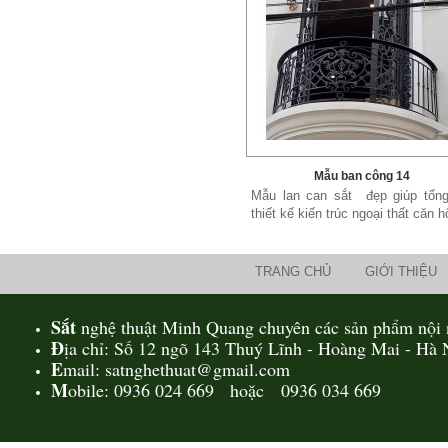
Mẫu giường sắt 02
Mẫu giường sắt uốn lượn tinh tế,
thanh thoát đẹp mắt được rất
nhiều các chị...
Mẫu ban công 14
Mẫu lan can sắt đẹp giúp tổng
thiết kế kiến trúc ngoại thất căn hộ
TRANG CHỦ
GIỚI THIỆU
Sắt
nghệ thuật Minh Quang chuyên các sản phẩm nội n
Đ
ịa chỉ: Số 12 ngõ 143 Thuý Lĩnh - Hoàng Mai - Hà 
E
mail: satnghethuat@gmail.com
M
obile: 0936 024 669 hoặc 0936 034 669