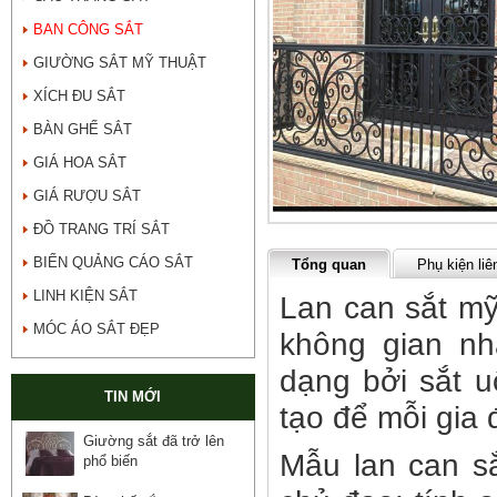
BAN CÔNG SẮT
GIƯỜNG SẮT MỸ THUẬT
XÍCH ĐU SẮT
BÀN GHẾ SẮT
GIÁ HOA SẮT
GIÁ RƯỢU SẮT
ĐỒ TRANG TRÍ SẮT
BIỂN QUẢNG CÁO SẮT
Tổng quan
Phụ kiện liê
LINH KIỆN SẮT
Lan can sắt mỹ
MÓC ÁO SẮT ĐẸP
không gian nh
dạng bởi sắt 
TIN MỚI
tạo để mỗi gia
Giường sắt đã trở lên
Mẫu lan can sắ
phổ biến