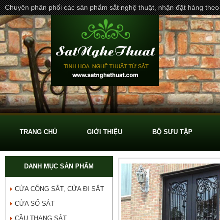
Chuyên phân phối các sản phẩm sắt nghệ thuật, nhận đặt hàng theo
TRANG CHỦ
GIỚI THIỆU
BỘ SƯU TẬP
DANH MỤC SẢN PHẨM
CỬA CỔNG SẮT, CỬA ĐI SẮT
CỬA SỔ SẮT
CẦU THANG SẮT