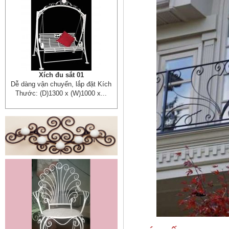
Xích đu sắt 01
Dễ dàng vận chuyển, lắp đặt Kích
Thước: (D)1300 x (W)1000 x...
Mẫu giường sắt đẹp _ 51
Giường sắt đẹp phong cách hiện
đại phù hợp nhiều lứa tuổi
Giường sắt đủ mọi...