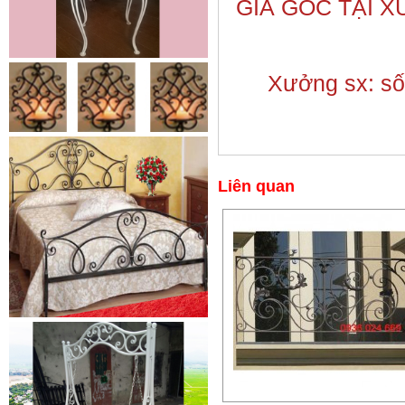
GIÁ GỐC TẠI 
Xưởng sx: số 
Lá thép đúc - phụ kiện sắt mỹ
thuật
- Lá hoa thép đúc trang trí cửa
cổng sắt, - Lá hoa...
Liên quan
Cửa cổng sắt mỹ thuật 19
Cửa cống sắt đẹp cho mọi không
gian nhà riêng, biệt thự, nhà sân...