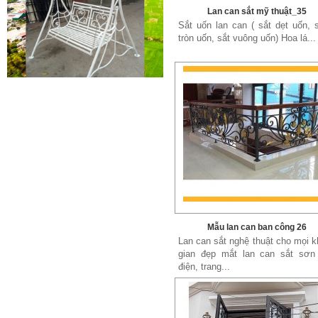
Lan can sắt mỹ thuật_35
Sắt uốn lan can ( sắt dẹt uốn, s
tròn uốn, sắt vuông uốn) Hoa lá...
Cửa sắt mẫu 20
Cửa sắt đẹp cho không gian nhà
tuyệt đẹp Gia công sản xuất
cửa...
Mẫu lan can ban công 26
Mẫu bàn ghế 05
Lan can sắt nghệ thuật cho mọi 
Mẫu thiết kế hiện đại, rất phù hợp
gian đẹp mắt lan can sắt sơn 
để trưng bày sản phẩm, studio
điện, trang...
hoặc dùng...