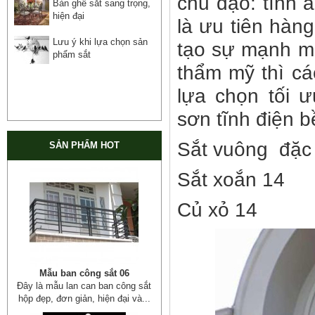
chủ đạo: tính 
Bàn ghế sắt sang trọng,
hiện đại
là ưu tiên hàng
Lưu ý khi lựa chọn sản
tạo sự mạnh mẽ
phẩm sắt
thẩm mỹ thì cá
lựa chọn tối 
sơn tĩnh điện 
Sắt vuông đặc
SẢN PHẨM HOT
Sắt xoắn 14
Củ xỏ 14
Mẫu ban công sắt 06
Đây là mẫu lan can ban công sắt
hộp đẹp, đơn giản, hiện đại và...