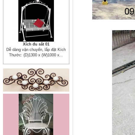
Lá thép đúc - phụ kiện sắt mỹ
thuật
- Lá hoa thép đúc trang trí cửa
cổng sắt, - Lá hoa...
Cửa cổng sắt mỹ thuật 19
Cửa cống sắt đẹp cho mọi không
gian nhà riêng, biệt thự, nhà sân...