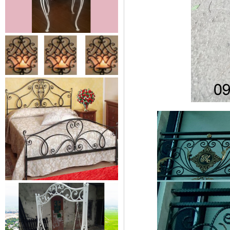
Cửa sắt mẫu 20
Cửa sắt đẹp cho không gian nhà
tuyệt đẹp Gia công sản xuất
cửa...
Mẫu bàn ghế 05
Mẫu thiết kế hiện đại, rất phù hợp
để trưng bày sản phẩm, studio
hoặc dùng...