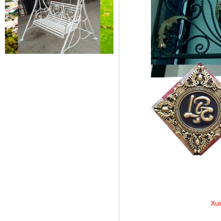
Mẫu giường sắt 02
Mẫu giường sắt uốn lượn tinh tế,
thanh thoát đẹp mắt được rất
nhiều các chị...
Mẫu ban công sắt 06
Đây là mẫu lan can ban công sắt
hộp đẹp, đơn giản, hiện đại và...
Xưở