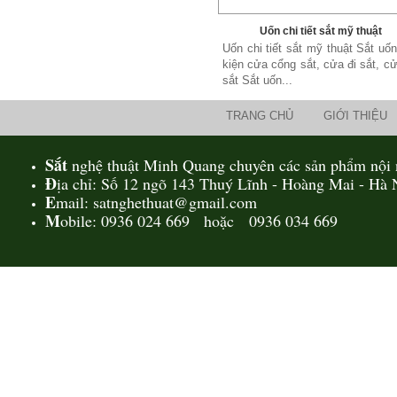
Uốn chi tiết sắt mỹ thuật
Uốn chi tiết sắt mỹ thuật Sắt uố
kiện cửa cổng sắt, cửa đi sắt, c
sắt Sắt uốn...
TRANG CHỦ
GIỚI THIỆU
Sắt
nghệ thuật Minh Quang chuyên các sản phẩm nội n
Đ
ịa chỉ: Số 12 ngõ 143 Thuý Lĩnh - Hoàng Mai - Hà 
E
mail: satnghethuat@gmail.com
M
obile: 0936 024 669 hoặc 0936 034 669