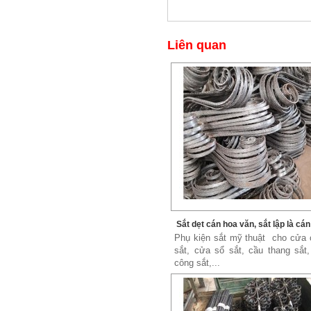
Liên quan
Xích đu sắt 01
Dễ dàng vận chuyển, lắp đặt Kích
Thước: (D)1300 x (W)1000 x...
Sắt dẹt cán hoa văn, sắt lập là cá
văn
Phụ kiện sắt mỹ thuật cho cửa 
sắt, cửa sổ sắt, cầu thang sắt
công sắt,...