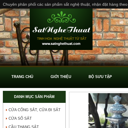
Chuyên phân phối các sản phẩm sắt nghệ thuật, nhận đặt hàng theo
TRANG CHỦ
GIỚI THIỆU
BỘ SƯU TẬP
DANH MỤC SẢN PHẨM
CỬA CỔNG SẮT, CỬA ĐI SẮT
CỬA SỔ SẮT
CẦU THANG SẮT