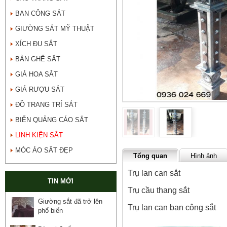
BAN CÔNG SẮT
GIƯỜNG SẮT MỸ THUẬT
XÍCH ĐU SẮT
BÀN GHẾ SẮT
GIÁ HOA SẮT
GIÁ RƯỢU SẮT
ĐỒ TRANG TRÍ SẮT
BIỂN QUẢNG CÁO SẮT
LINH KIỆN SẮT
MÓC ÁO SẮT ĐẸP
Tổng quan
Hình ảnh
Trụ lan can sắt
TIN MỚI
Trụ cầu thang sắt
Giường sắt đã trở lên
Trụ lan can ban công sắt
phổ biến