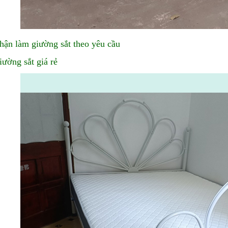
hận làm giường sắt theo yêu cầu
iường sắt giá rẻ