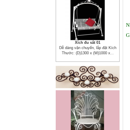
N
G
Xích đu sắt 01
Dễ dàng vận chuyển, lắp đặt Kích
Thước: (D)1300 x (W)1000 x...
Mẫu giường sắt đẹp _ 51
Giường sắt đẹp phong cách hiện
đại phù hợp nhiều lứa tuổi
Giường sắt đủ mọi...