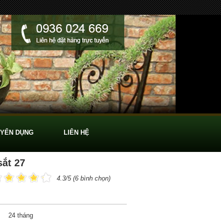
YỂN DỤNG
LIÊN HỆ
ắt 27
4.3/5 (6 bình chọn)
24 tháng