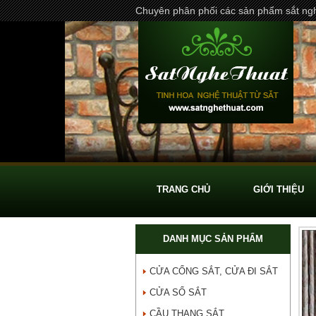
Chuyên phân phối các sản phẩm sắt ngh
TRANG CHỦ
GIỚI THIỆU
DANH MỤC SẢN PHẨM
CỬA CỔNG SẮT, CỬA ĐI SẮT
CỬA SỔ SẮT
CẦU THANG SẮT