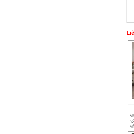
Li
Mẫu giường sắt 02
Mẫu giường sắt uốn lượn tinh tế,
thanh thoát đẹp mắt được rất
nhiều các chị...
Mẫ
nổ
Mẫ