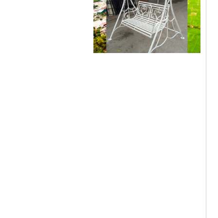
Cửa sắt mẫu 20
Cửa sắt đẹp cho không gian nhà
tuyệt đẹp Gia công sản xuất
cửa...
Mẫu bàn ghế 05
Mẫu thiết kế hiện đại, rất phù hợp
để trưng bày sản phẩm, studio
hoặc dùng...