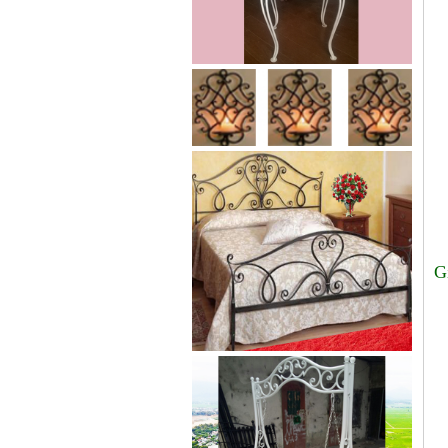
Lá thép đúc - phụ kiện sắt mỹ
thuật
- Lá hoa thép đúc trang trí cửa
cổng sắt, - Lá hoa...
G
Cửa cổng sắt mỹ thuật 19
Cửa cống sắt đẹp cho mọi không
gian nhà riêng, biệt thự, nhà sân...