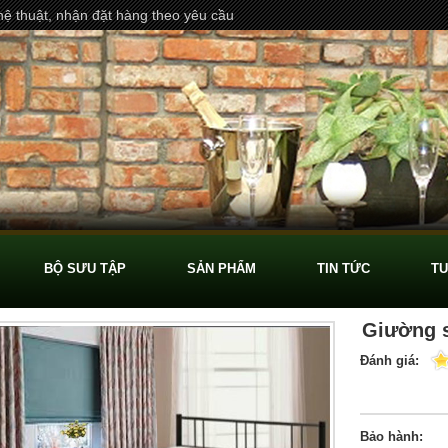
ệ thuật, nhận đặt hàng theo yêu cầu
BỘ SƯU TẬP
SẢN PHẨM
TIN TỨC
TU
Giường s
Đánh giá:
Bảo hành: