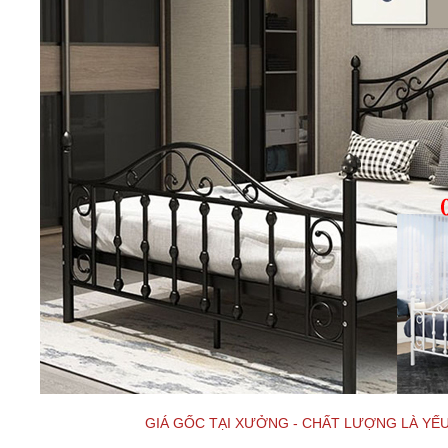
GIÁ GỐC TẠI XƯỞNG - CHẤT LƯỢNG LÀ YẾU