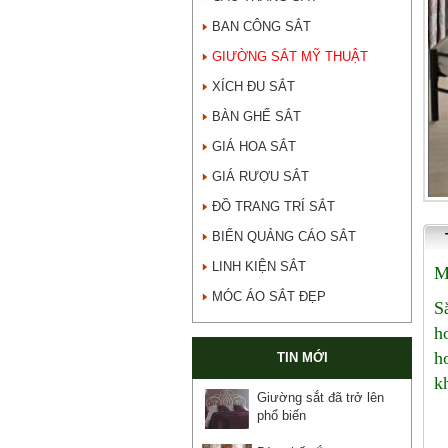
BAN CÔNG SẮT
GIƯỜNG SẮT MỸ THUẬT
XÍCH ĐU SẮT
BÀN GHẾ SẮT
GIÁ HOA SẮT
GIÁ RƯỢU SẮT
ĐỒ TRANG TRÍ SẮT
BIỂN QUẢNG CÁO SẮT
LINH KIỆN SẮT
M
MÓC ÁO SẮT ĐẸP
S
h
h
TIN MỚI
k
Giường sắt đã trở lên
phổ biến