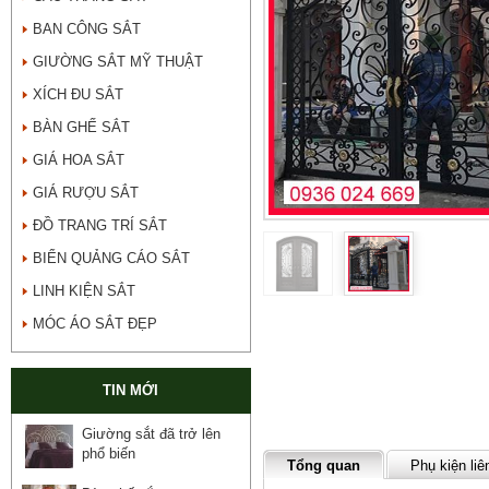
BAN CÔNG SẮT
GIƯỜNG SẮT MỸ THUẬT
XÍCH ĐU SẮT
BÀN GHẾ SẮT
GIÁ HOA SẮT
GIÁ RƯỢU SẮT
ĐỒ TRANG TRÍ SẮT
BIỂN QUẢNG CÁO SẮT
LINH KIỆN SẮT
MÓC ÁO SẮT ĐẸP
TIN MỚI
Giường sắt đã trở lên
phổ biến
Tổng quan
Phụ kiện liê