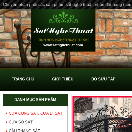
Chuyên phân phối các sản phẩm sắt nghệ thuật, nhận đặt hàng theo
TRANG CHỦ
GIỚI THIỆU
BỘ SƯU TẬP
DANH MỤC SẢN PHẨM
CỬA CỔNG SẮT, CỬA ĐI SẮT
CỬA SỔ SẮT
CẦU THANG SẮT