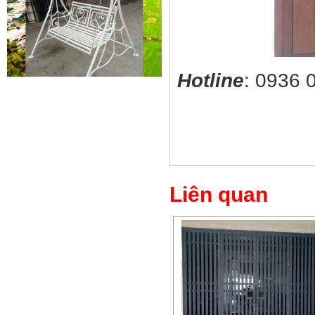
Hotline
: 0936 
Cửa sắt mẫu 20
Cửa sắt đẹp cho không gian nhà
tuyệt đẹp Gia công sản xuất
cửa...
Liên quan
Mẫu bàn ghế 05
Mẫu thiết kế hiện đại, rất phù hợp
để trưng bày sản phẩm, studio
hoặc dùng...