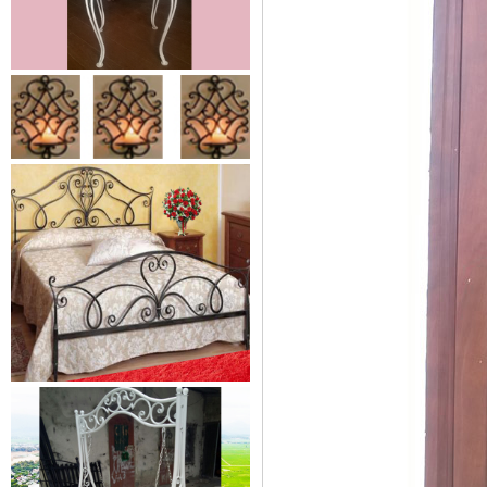
Lá thép đúc - phụ kiện sắt mỹ
thuật
- Lá hoa thép đúc trang trí cửa
cổng sắt, - Lá hoa...
Cửa cổng sắt mỹ thuật 19
Cửa cống sắt đẹp cho mọi không
gian nhà riêng, biệt thự, nhà sân...