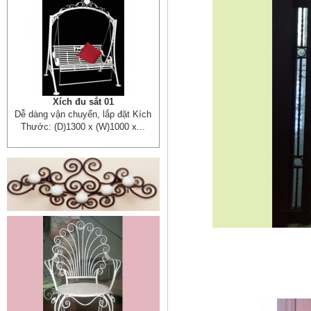
Xích đu sắt 01
Dễ dàng vận chuyển, lắp đặt Kích
Thước: (D)1300 x (W)1000 x...
Mẫu giường sắt đẹp _ 51
Giường sắt đẹp phong cách hiện
đại phù hợp nhiều lứa tuổi
Giường sắt đủ mọi...