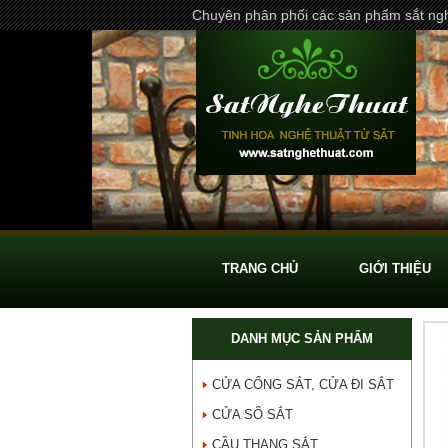
Chuyên phân phối các sản phẩm sắt ngh
TRANG CHỦ
GIỚI THIỆU
DANH MỤC SẢN PHẨM
CỬA CỔNG SẮT, CỬA ĐI SẮT
CỬA SỔ SẮT
CẦU THANG SẮT