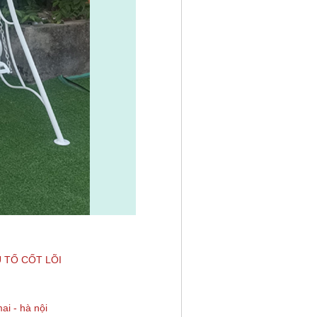
 TỐ CỐT LÕI
ai - hà nội