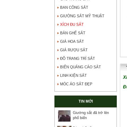
BAN CÔNG SẮT
GIƯỜNG SẮT MỸ THUẬT
XÍCH ĐU SẮT
BÀN GHẾ SẮT
GIÁ HOA SẮT
GIÁ RƯỢU SẮT
ĐỒ TRANG TRÍ SẮT
BIỂN QUẢNG CÁO SẮT
LINH KIỆN SẮT
X
MÓC ÁO SẮT ĐẸP
Đ
TIN MỚI
Giường sắt đã trở lên
phổ biến