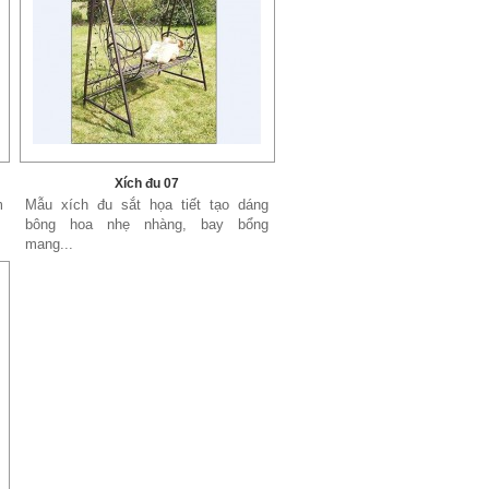
Xích đu 07
m
Mẫu xích đu sắt họa tiết tạo dáng
bông hoa nhẹ nhàng, bay bổng
mang...