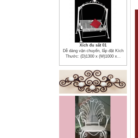
Xích đu sắt 01
Dễ dàng vận chuyển, lắp đặt Kích
Thước: (D)1300 x (W)1000 x...
Mẫu giường sắt đẹp _ 51
Giường sắt đẹp phong cách hiện
đại phù hợp nhiều lứa tuổi
Giường sắt đủ mọi...