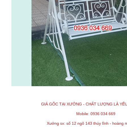
GIÁ GỐC TẠI XƯỞNG - CHẤT LƯỢNG LÀ YẾU
Mobile: 0936 034 669
Xưởng sx: số 12 ngõ 143 thúy lĩnh - hoàng m