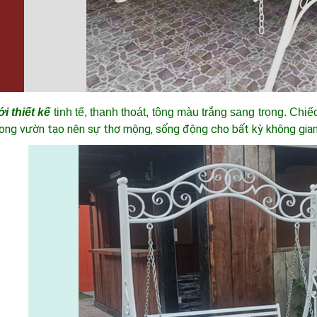
ới thiết kế
tinh tế, thanh thoát, tông màu trắng sang trọng. Chiế
rong vườn tạo nên sự thơ mộng, sống động cho bất kỳ không gia