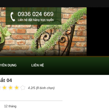
YỂN DỤNG
LIÊN HỆ
sắt 04
4.2/5 (8 bình chọn)
12 tháng