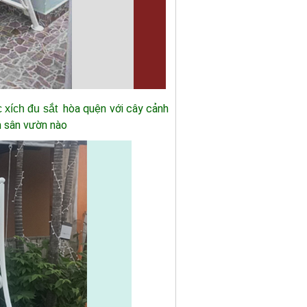
hòa quện với cây cảnh
c
xích đu sắt
n sân vườn nào