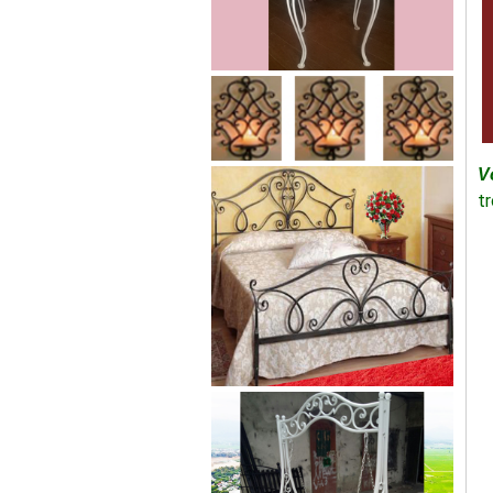
Lá thép đúc - phụ kiện sắt mỹ
thuật
V
- Lá hoa thép đúc trang trí cửa
t
cổng sắt, - Lá hoa...
Cửa cổng sắt mỹ thuật 19
Cửa cống sắt đẹp cho mọi không
gian nhà riêng, biệt thự, nhà sân...