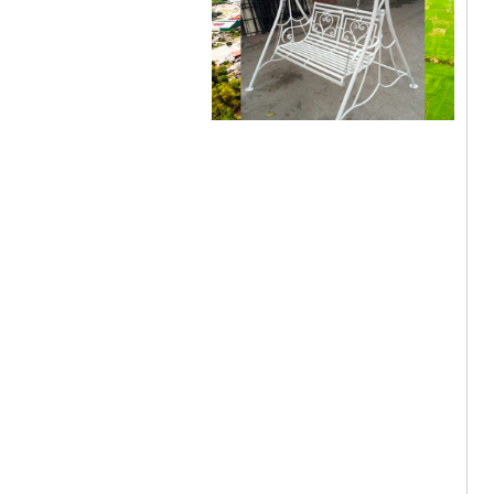
Cửa sắt mẫu 20
Cửa sắt đẹp cho không gian nhà
tuyệt đẹp Gia công sản xuất
cửa...
Mẫu bàn ghế 05
Mẫu thiết kế hiện đại, rất phù hợp
để trưng bày sản phẩm, studio
hoặc dùng...