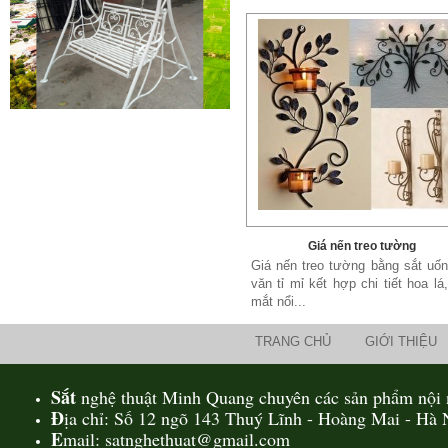
Cửa sắt mẫu 20
Cửa sắt đẹp cho không gian nhà
tuyệt đẹp Gia công sản xuất
cửa...
Giá nến treo tường
Giá nến treo tường bằng sắt uố
văn tỉ mỉ kết hợp chi tiết hoa lá
mắt nổi...
Mẫu bàn ghế 05
TRANG CHỦ
GIỚI THIỆU
Mẫu thiết kế hiện đại, rất phù hợp
để trưng bày sản phẩm, studio
hoặc dùng...
Sắt
nghệ thuật Minh Quang chuyên các sản phẩm nội n
Đ
ịa chỉ: Số 12 ngõ 143 Thuý Lĩnh - Hoàng Mai - Hà 
E
mail: satnghethuat@gmail.com