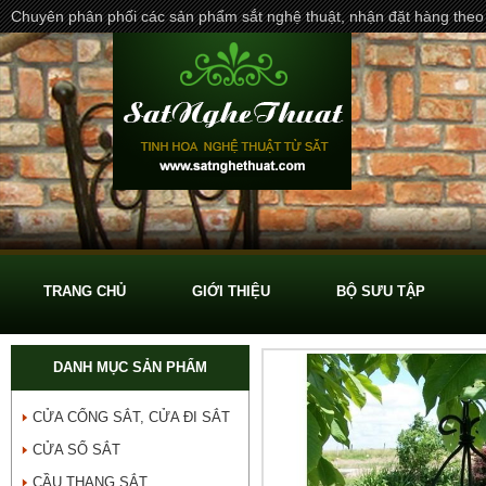
Chuyên phân phối các sản phẩm sắt nghệ thuật, nhận đặt hàng theo
TRANG CHỦ
GIỚI THIỆU
BỘ SƯU TẬP
DANH MỤC SẢN PHẨM
CỬA CỔNG SẮT, CỬA ĐI SẮT
CỬA SỔ SẮT
CẦU THANG SẮT