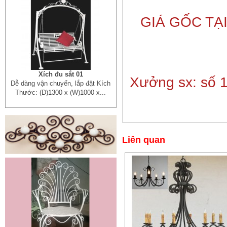
GIÁ GỐC TẠ
Xích đu sắt 01
Xưởng sx: số 1
Dễ dàng vận chuyển, lắp đặt Kích
Thước: (D)1300 x (W)1000 x...
Liên quan
Mẫu giường sắt đẹp _ 51
Giường sắt đẹp phong cách hiện
đại phù hợp nhiều lứa tuổi
Giường sắt đủ mọi...