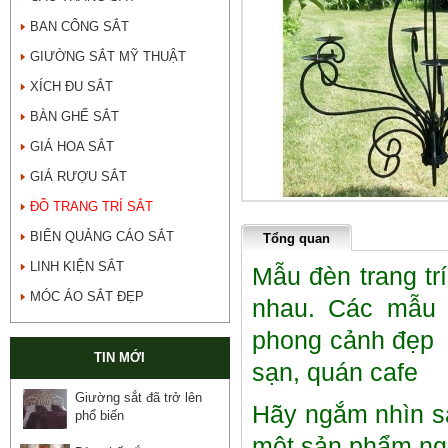
BAN CÔNG SẮT
GIƯỜNG SẮT MỸ THUẬT
XÍCH ĐU SẮT
BÀN GHẾ SẮT
GIÁ HOA SẮT
GIÁ RƯỢU SẮT
ĐỒ TRANG TRÍ SẮT
BIỂN QUẢNG CÁO SẮT
Tổng quan
LINH KIỆN SẮT
Mẫu đèn trang tr
MÓC ÁO SẮT ĐẸP
nhau. Các mẫu 
phong cảnh đẹp 
TIN MỚI
sạn, quán cafe
Giường sắt đã trở lên
Hãy ngắm nhìn sả
phổ biến
một sản phẩm ngh