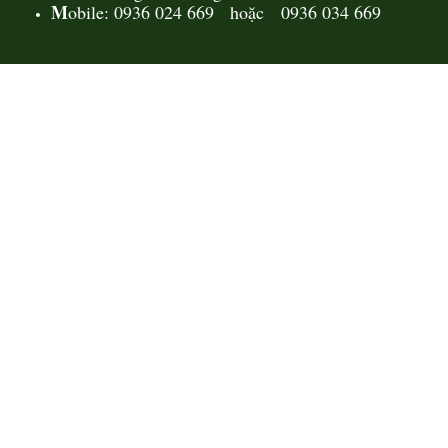
M
obile: 0936 024 669 hoặc 0936 034 669
Mẫu giường sắt 02
Mẫu giường sắt uốn lượn tinh tế,
thanh thoát đẹp mắt được rất
nhiều các chị...