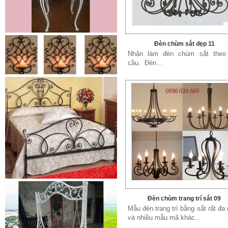
Đèn chùm sắt đẹp 11
Nhận làm đèn chùm sắt theo
cầu. Đèn...
Lá thép đúc - phụ kiện sắt mỹ
thuật
- Lá hoa thép đúc trang trí cửa
cổng sắt, - Lá hoa...
Cửa cổng sắt mỹ thuật 19
Cửa cống sắt đẹp cho mọi không
gian nhà riêng, biệt thự, nhà sân...
Đèn chùm trang trí sắt 09
Mẫu đèn trang trí bằng sắt rất đa
và nhiều mẫu mã khác...