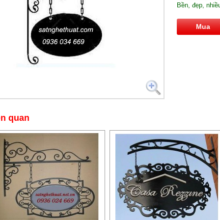
Bền, đẹp, nhiề
Mua
ên quan