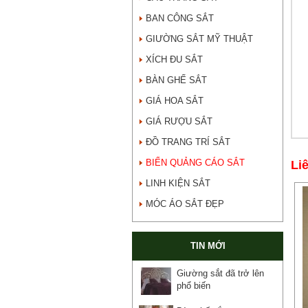
BAN CÔNG SẮT
GIƯỜNG SẮT MỸ THUẬT
XÍCH ĐU SẮT
BÀN GHẾ SẮT
GIÁ HOA SẮT
GIÁ RƯỢU SẮT
ĐỒ TRANG TRÍ SẮT
BIỂN QUẢNG CÁO SẮT
Li
LINH KIỆN SẮT
MÓC ÁO SẮT ĐẸP
TIN MỚI
Giường sắt đã trở lên
phổ biến