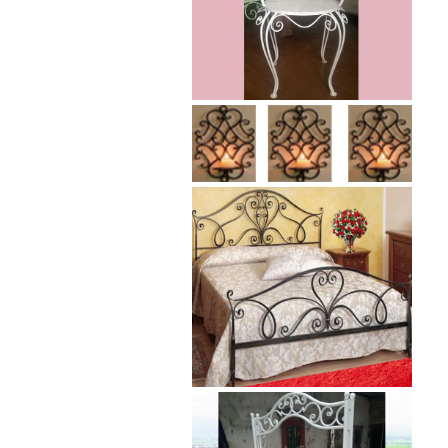
Lá thép đúc - phụ kiện sắt mỹ
thuật
- Lá hoa thép đúc trang trí cửa
cổng sắt, - Lá hoa...
Cửa cổng sắt mỹ thuật 19
Cửa cống sắt đẹp cho mọi không
gian nhà riêng, biệt thự, nhà sân...