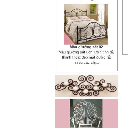
Xích đu sắt 01
Dễ dàng vận chuyển, lắp đặt Kích
Thước: (D)1300 x (W)1000 x...
Mẫu giường sắt đẹp _ 51
Giường sắt đẹp phong cách hiện
đại phù hợp nhiều lứa tuổi
Giường sắt đủ mọi...