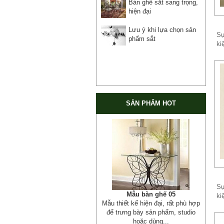
Bàn ghế sắt sang trọng,
hiện đại
Lưu ý khi lựa chọn sản
Sự
phẩm sắt
ki
SẢN PHẨM HOT
Sự
Mẫu ban công sắt 06
ki
Đây là mẫu lan can ban công sắt
hộp đẹp, đơn giản, hiện đại và...