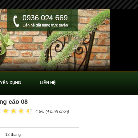
YỂN DỤNG
LIÊN HỆ
ng cáo 08
4.5/5 (4 bình chọn)
12 tháng