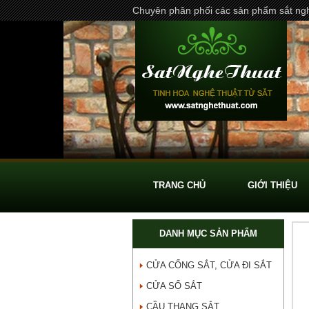
Chuyên phân phối các sản phẩm sắt ngh
TRANG CHỦ
GIỚI THIỆU
DANH MỤC SẢN PHẨM
CỬA CỔNG SẮT, CỬA ĐI SẮT
CỬA SỔ SẮT
CẦU THANG SẮT