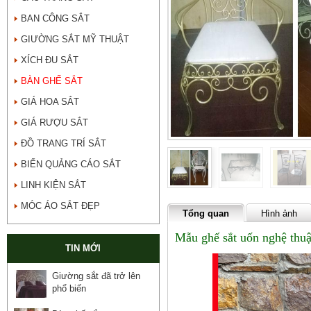
BAN CÔNG SẮT
GIƯỜNG SẮT MỸ THUẬT
XÍCH ĐU SẮT
BÀN GHẾ SẮT
GIÁ HOA SẮT
GIÁ RƯỢU SẮT
ĐỒ TRANG TRÍ SẮT
BIỂN QUẢNG CÁO SẮT
LINH KIỆN SẮT
MÓC ÁO SẮT ĐẸP
Tổng quan
Hình ảnh
Mẫu ghế sắt uốn nghệ thuậ
TIN MỚI
Giường sắt đã trở lên
phổ biến