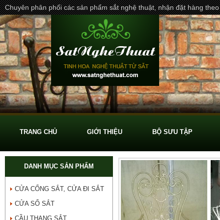
Chuyên phân phối các sản phẩm sắt nghệ thuật, nhận đặt hàng theo
TRANG CHỦ
GIỚI THIỆU
BỘ SƯU TẬP
DANH MỤC SẢN PHẨM
CỬA CỔNG SẮT, CỬA ĐI SẮT
CỬA SỔ SẮT
CẦU THANG SẮT