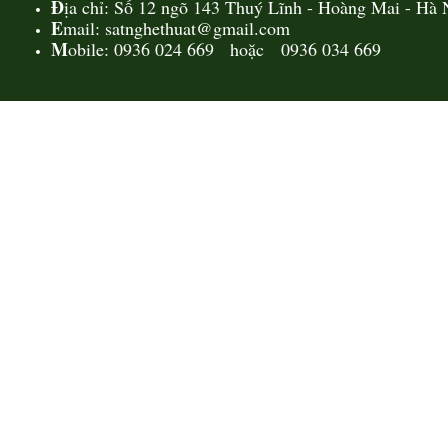
Đ
ịa chỉ: Số 12 ngõ 143 Thuý Lĩnh - Hoàng Mai - Hà 
E
mail: satnghethuat@gmail.com
M
obile: 0936 024 669 hoặc 0936 034 669