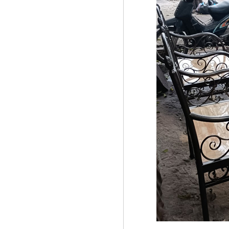
Mẫu giường sắt 02
Mẫu giường sắt uốn lượn tinh tế,
thanh thoát đẹp mắt được rất
nhiều các chị...