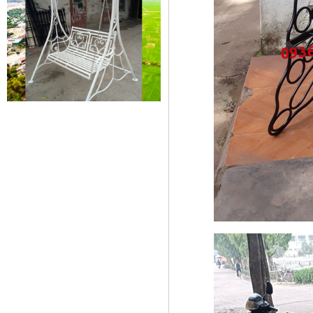
Cửa sắt mẫu 20
Cửa sắt đẹp cho không gian nhà
tuyệt đẹp Gia công sản xuất
cửa...
Mẫu bàn ghế 05
Mẫu thiết kế hiện đại, rất phù hợp
để trưng bày sản phẩm, studio
hoặc dùng...