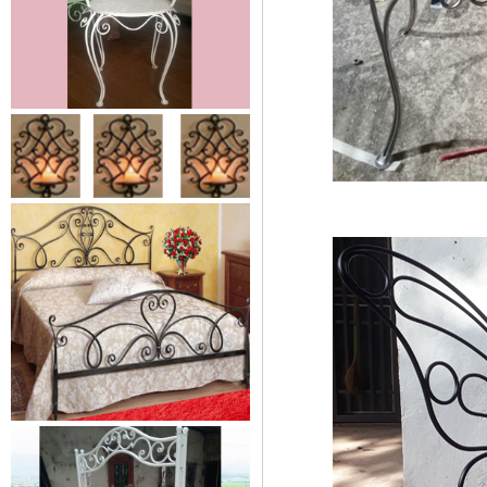
Lá thép đúc - phụ kiện sắt mỹ
thuật
- Lá hoa thép đúc trang trí cửa
cổng sắt, - Lá hoa...
Cửa cổng sắt mỹ thuật 19
Cửa cống sắt đẹp cho mọi không
gian nhà riêng, biệt thự, nhà sân...